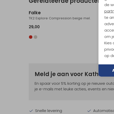
Gerelateerde producten
de w
part
Falke
Falke
te a
TK2 Explore Compression beige mel.
adver
29,00
29,00
accep
om je
Kies
priva
op de
Meld je aan voor Kathma
En spaar voor 5% korting op je nieuwe ou
je e-mails met leuke acties, events en nie
Snelle levering
Automatisc