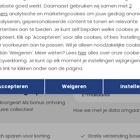
ebsite goed werkt. Daarnaast gebruiken wij samen met
2
ners
analytische en marketingcookies om jouw gedrag anon
Falke
nalyseren, gepersonaliseerde content te tonen en relevante
TK2 Explore Compression Women's fuego-black
TK2 Explore Compression fuego
tenties aan te bieden. Je kunt zelf bepalen welke cookies je
29,00
teert. Klik op 'Accepteren' voor alle cookies, of kies 'Instellin
 voorkeuren aan te passen. Wil je alleen noodzakelijke cooki
 dan 'Weigeren'. Meer weten? Lees
hier
alles over onze cookie
cyverklaring. Je kunt op elk moment je instellingen wijziginge
 link te klikken onder aan de pagina.
Terug
Opslaan
Accepteren
Weigeren
Instelle
ndu Hoogtepunten
tdoorgear! Als bonus ontvang
uwe collecties!
Hoe we met je data omgaan? B
h sparen voor korting
Gratis verzending bov