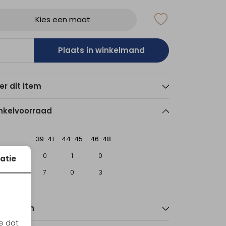
Kies een maat
Plaats in winkelmand
er dit item
nkelvoorraad
39-41
44-45
46-48
sterdam
0
1
0
atie
echt
7
0
3
nmerken
e dat