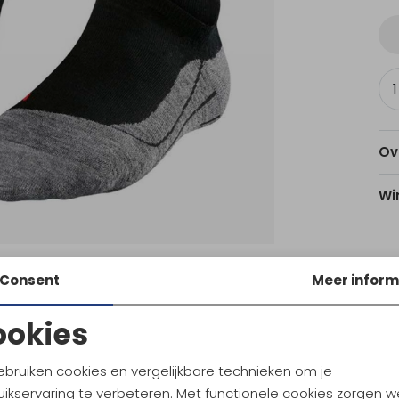
Ov
Wi
Am
Consent
Meer inform
Utr
ookies
Noodzakelijke cookies
Personalisatie cookies
Ke
ebruiken cookies en vergelijkbare technieken om je
ikservaring te verbeteren. Met functionele cookies zorgen w
Analytische cookies
Marketing cookies