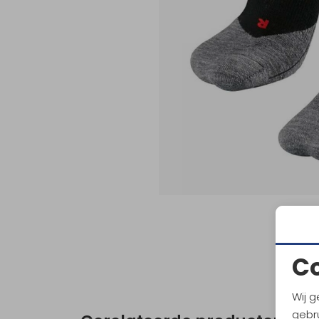
C
Wij g
gebru