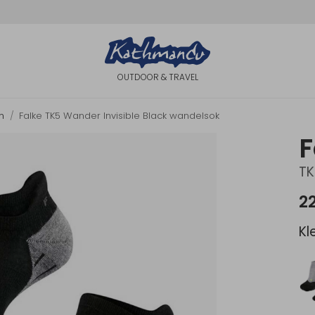
OUTDOOR & TRAVEL
n
Falke TK5 Wander Invisible Black wandelsok
F
TK
2
Kl