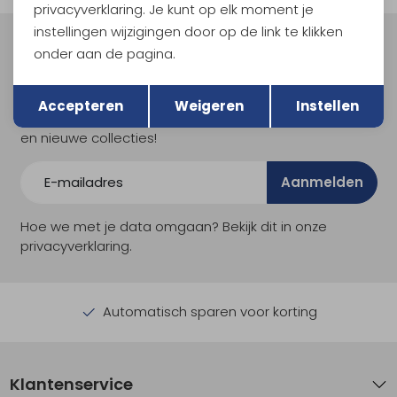
privacyverklaring. Je kunt op elk moment je
instellingen wijzigingen door op de link te klikken
Meld je aan voor Kathmandu
onder aan de pagina.
Hoogtepunten
Terug
Opslaan
En spaar voor 5% korting op je nieuwe outdoorgear!
Accepteren
Weigeren
Instellen
Als bonus ontvang je e-mails met leuke acties, events
en nieuwe collecties!
Aanmelden
Hoe we met je data omgaan? Bekijk dit in onze
privacyverklaring.
Automatisch sparen voor korting
Klantenservice