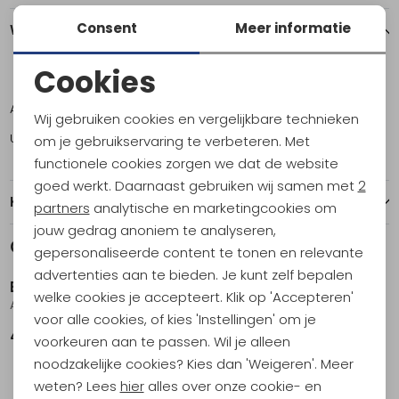
Consent
Meer informatie
Winkelvoorraad
Cookies
ONE
Noodzakelijke cookies
Amsterdam
1
Wij gebruiken cookies en vergelijkbare technieken
Personalisatie cookies
Utrecht
2
om je gebruikservaring te verbeteren. Met
functionele cookies zorgen we dat de website
Analytische cookies
goed werkt. Daarnaast gebruiken wij samen met
2
Kenmerken
Marketing cookies
partners
analytische en marketingcookies om
jouw gedrag anoniem te analyseren,
Gerelateerde producten
gepersonaliseerde content te tonen en relevante
advertenties aan te bieden. Je kunt zelf bepalen
Edelrid
welke cookies je accepteert. Klik op 'Accepteren'
Aid Climber II Night
voor alle cookies, of kies 'Instellingen' om je
49,95
voorkeuren aan te passen. Wil je alleen
noodzakelijke cookies? Kies dan 'Weigeren'. Meer
weten? Lees
hier
alles over onze cookie- en