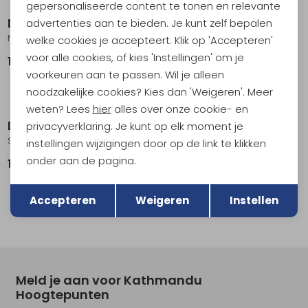
gepersonaliseerde content te tonen en relevante
Didriksons
Didriksons
advertenties aan te bieden. Je kunt zelf bepalen
Noar Usx Jkt Sleepy Blue
Aston Usx Jkt 5 Ash Brown
welke cookies je accepteert. Klik op 'Accepteren'
voor alle cookies, of kies 'Instellingen' om je
169,95
229,95
voorkeuren aan te passen. Wil je alleen
noodzakelijke cookies? Kies dan 'Weigeren'. Meer
weten? Lees
hier
alles over onze cookie- en
Didriksons
Didriksons
privacyverklaring. Je kunt op elk moment je
Sander Usx Jkt 2 Dark Moss
Soren Usx Parka Dark Night Blue
instellingen wijzigingen door op de link te klikken
onder aan de pagina.
169,95
249,95
Terug
Opslaan
Accepteren
Weigeren
Instellen
Meld je aan voor Kathmandu
Hoogtepunten