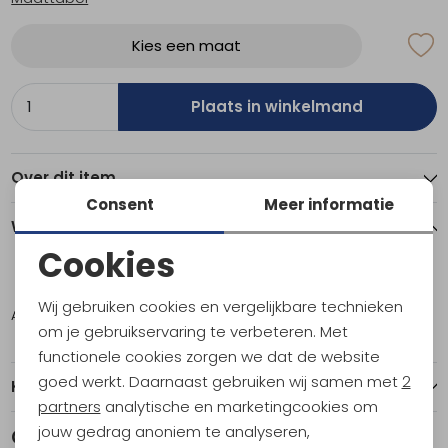
Kies een maat
Plaats in winkelmand
Over dit item
Consent
Meer informatie
Winkelvoorraad
Cookies
Noodzakelijke cookies
M
L
Wij gebruiken cookies en vergelijkbare technieken
Amsterdam
1
1
Personalisatie cookies
om je gebruikservaring te verbeteren. Met
functionele cookies zorgen we dat de website
Analytische cookies
goed werkt. Daarnaast gebruiken wij samen met
2
Kenmerken
Marketing cookies
partners
analytische en marketingcookies om
jouw gedrag anoniem te analyseren,
Gerelateerde producten