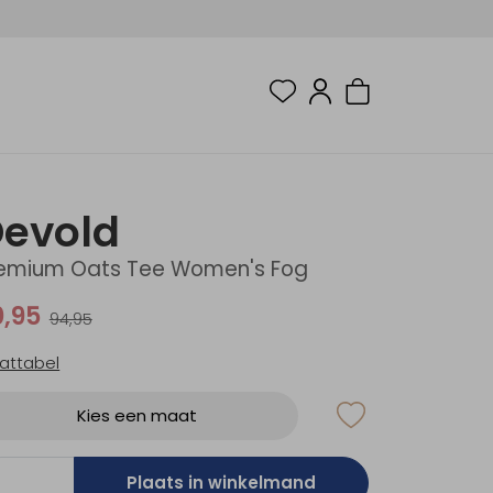
evold
emium Oats Tee Women's Fog
0,95
94,95
attabel
Kies een maat
Plaats in winkelmand