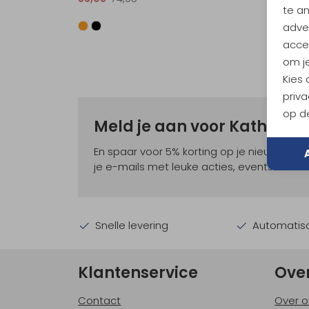
te a
adver
accep
om je
Kies
priva
op de
Meld je aan voor Kathma
En spaar voor 5% korting op je nieuwe ou
je e-mails met leuke acties, events en nie
Snelle levering
Automatisc
Klantenservice
Ove
Contact
Over o