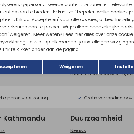
nalyseren, gepersonaliseerde content te tonen en relevante
tenties aan te bieden. Je kunt zelf bepalen welke cookies je
teert. Klik op 'Accepteren' voor alle cookies, of kies 'Instellin
 voorkeuren aan te passen. Wil je alleen noodzakelijke cooki
 dan 'Weigeren'. Meer weten? Lees
hier
alles over onze cookie
cyverklaring. Je kunt op elk moment je instellingen wijziginge
 link te klikken onder aan de pagina.
ndu Hoogtepunten
Terug
Opslaan
tdoorgear! Als bonus ontvang
Accepteren
Weigeren
Instelle
uwe collecties!
Hoe we met je data omgaan? B
h sparen voor korting
Gratis verzending bov
r Kathmandu
Duurzaamheid
ns
Nieuws