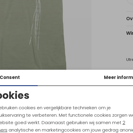
Ov
Wi
Utr
Consent
Meer inform
Ke
ookies
Noodzakelijke cookies
Personalisatie cookies
Sale
ebruiken cookies en vergelijkbare technieken om je
ikservaring te verbeteren. Met functionele cookies zorgen w
ld
Devold
Analytische cookies
Marketing cookies
Endurance Merino 130 Singlet Women's Sunrise
Classic "Flowers" Tee Women's 
ebsite goed werkt. Daarnaast gebruiken wij samen met
2
ners
analytische en marketingcookies om jouw gedrag anon
59,95
62,95
84,95