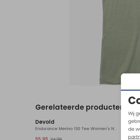
C
Gerelateerde producten
Sale
Wij g
gebru
Devold
Devo
Endurance Merino 130 Tee Women's Night
de w
part
55,95
74,95
44,95