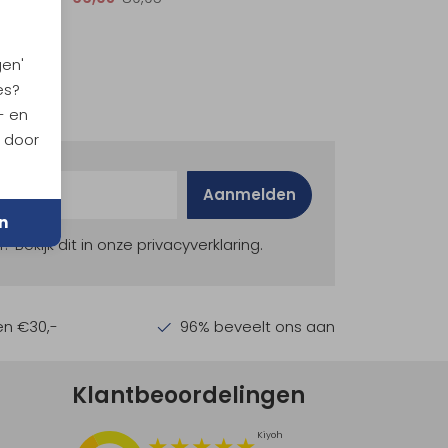
gen'
es?
- en
n door
Aanmelden
n
ekijk dit in onze privacyverklaring.
en €30,-
96% beveelt ons aan
Klantbeoordelingen