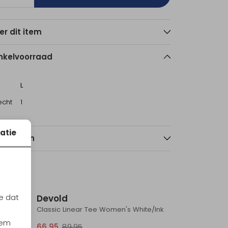
er dit item
nkelvoorraad
L
echt
1
atie
nmerken
Sale
Sale
e dat
Devold
White
Classic Linear Tee Women's White/Ink
iem
66,95
89,95