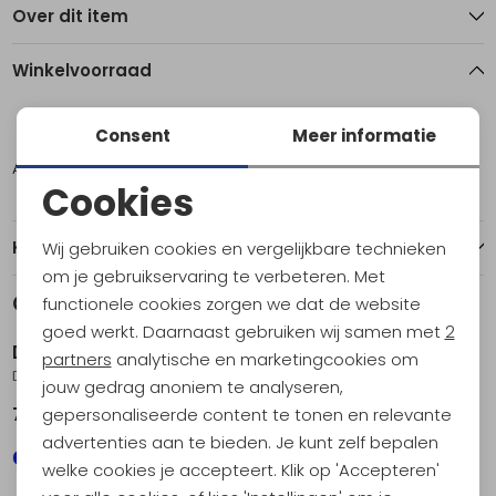
Over dit item
Winkelvoorraad
XL
Consent
Meer informatie
Amsterdam
1
Cookies
Noodzakelijke cookies
Kenmerken
Wij gebruiken cookies en vergelijkbare technieken
Personalisatie cookies
om je gebruikservaring te verbeteren. Met
Gerelateerde producten
functionele cookies zorgen we dat de website
Analytische cookies
goed werkt. Daarnaast gebruiken wij samen met
2
Devold
Devold
Marketing cookies
partners
analytische en marketingcookies om
Duo Active Merino 205 Longs Women's Woods
Duo Active Merino 205 Shirt Women's Woods
jouw gedrag anoniem te analyseren,
gepersonaliseerde content te tonen en relevante
79,95
79,95
advertenties aan te bieden. Je kunt zelf bepalen
welke cookies je accepteert. Klik op 'Accepteren'