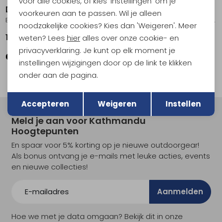
voor alle cookies, of kies 'Instellingen' om je
Devold
Devold
voorkeuren aan te passen. Wil je alleen
Expedition Merino Silk Longs Women's Ink
Expedition Merino Silk Zip Women's OffWhite/Stone
noodzakelijke cookies? Kies dan 'Weigeren'. Meer
119,95
139,95
weten? Lees
hier
alles over onze cookie- en
privacyverklaring. Je kunt op elk moment je
instellingen wijzigingen door op de link te klikken
onder aan de pagina.
Terug
Opslaan
Accepteren
Weigeren
Instellen
Meld je aan voor Kathmandu
Hoogtepunten
En spaar voor 5% korting op je nieuwe outdoorgear!
Als bonus ontvang je e-mails met leuke acties, events
en nieuwe collecties!
Aanmelden
Hoe we met je data omgaan? Bekijk dit in onze