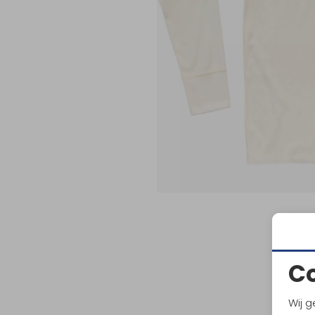
C
Wij g