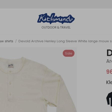
OUTDOOR & TRAVEL
w shirts
Devold Archive Henley Long Sleeve White lange mouw sh
D
Sale
Ar
9
Kl