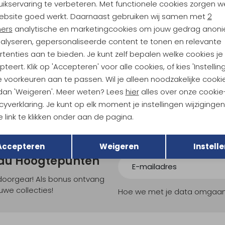
ikservaring te verbeteren. Met functionele cookies zorgen w
Analytische cookies
Marketing cookies
ebsite goed werkt. Daarnaast gebruiken wij samen met
2
Sale
ners
analytische en marketingcookies om jouw gedrag anon
ld
Devold
nalyseren, gepersonaliseerde content te tonen en relevante
 "Script" Tee White
Endurance Merino 130 Tee Night
tenties aan te bieden. Je kunt zelf bepalen welke cookies je
teert. Klik op 'Accepteren' voor alle cookies, of kies 'Instellin
84,95
55,95
74,95
 voorkeuren aan te passen. Wil je alleen noodzakelijke cooki
 dan 'Weigeren'. Meer weten? Lees
hier
alles over onze cookie
cyverklaring. Je kunt op elk moment je instellingen wijziginge
 link te klikken onder aan de pagina.
Terug
Opslaan
Accepteren
Weigeren
Instelle
ndu Hoogtepunten
tdoorgear! Als bonus ontvang
uwe collecties!
Hoe we met je data omgaan? B