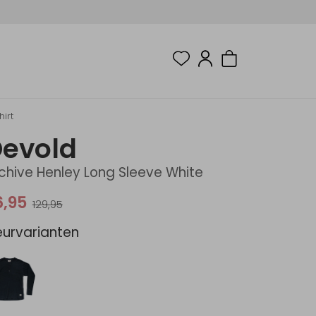
irt
evold
chive Henley Long Sleeve White
6,95
129,95
eurvarianten