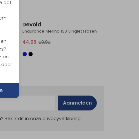
e dat
Sale
Sale
iem
Devold
Endurance Merino 130 Singlet Frozen
gen'
44,95
59,95
es?
- en
n door
n
Aanmelden
ekijk dit in onze privacyverklaring.