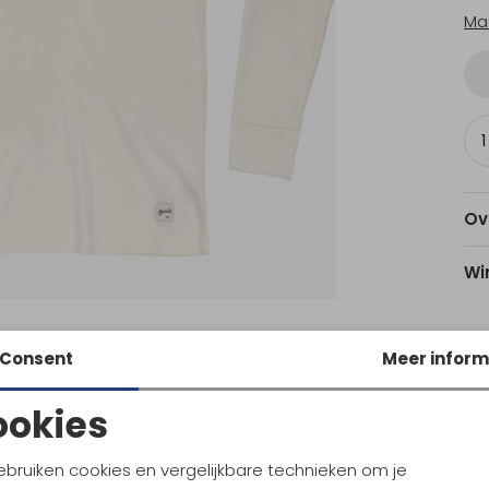
Ma
Ov
Wi
Consent
Meer inform
Am
Utr
ookies
Noodzakelijke cookies
Personalisatie cookies
ebruiken cookies en vergelijkbare technieken om je
Ke