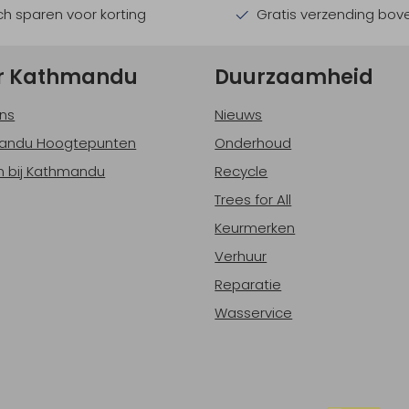
h sparen voor korting
Gratis verzending bov
r Kathmandu
Duurzaamheid
ns
Nieuws
andu Hoogtepunten
Onderhoud
 bij Kathmandu
Recycle
Trees for All
Keurmerken
Verhuur
Reparatie
Wasservice