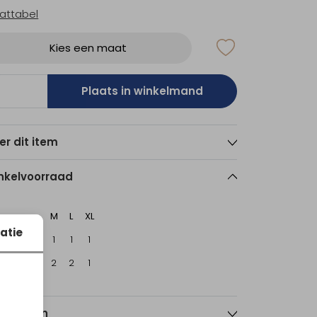
attabel
Kies een maat
Plaats in winkelmand
er dit item
nkelvoorraad
M
L
XL
atie
sterdam
1
1
1
echt
2
2
1
nmerken