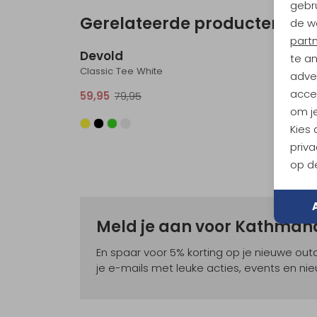
gebru
Gerelateerde producten
de w
Sale
part
Devold
Devo
te a
Classic Tee White
Classic
adver
accep
59,95
79,95
62,95
om je
Kies
priva
op de
Meld je aan voor Kathma
En spaar voor 5% korting op je nieuwe ou
je e-mails met leuke acties, events en nie