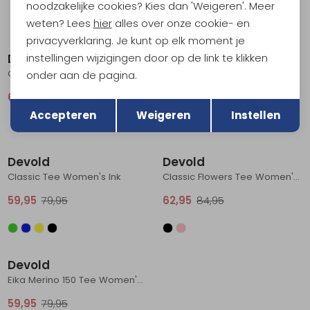
noodzakelijke cookies? Kies dan 'Weigeren'. Meer
weten? Lees
hier
alles over onze cookie- en
Sale
Sale
privacyverklaring. Je kunt op elk moment je
instellingen wijzigingen door op de link te klikken
Devold
Devold
Classic Long Sleeve Women's Ink
Classic Flowers Tee Women's Ink
onder aan de pagina.
Terug
66,95
89,95
62,95
84,95
Opslaan
Accepteren
Weigeren
Instellen
Sale
Sale
Devold
Devold
Classic Tee Women's Ink
Classic Flowers Tee Women's Chalk Pink
59,95
79,95
62,95
84,95
Sale
Devold
Eika Merino 150 Tee Women's Cameo
59,95
79,95