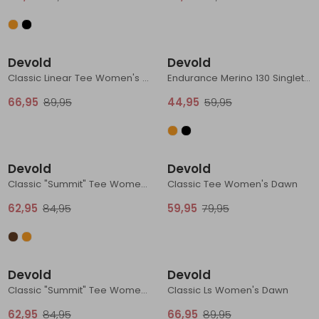
Schoenonderhoud
Bagagezakken en Tonnen
Wandelstokken en Gamaschen
Kampeermeubels
Pof, Pofzakken en Training
Wandelschoenen Heren
Skibroeken
Expeditie accessoires
Expeditie jassen
Fietsbroeken
Expeditie accessoires
Sale
Sale
Rugzak accessoires
Cadeaus en Diensten
Wassen
Klimtouw en Bandsling
Sokken
Fietsbroeken
Expeditie broeken
Devold
Devold
Classic Linear Tee Women's White/Ink
Endurance Merino 130 Singlet Women's Night
Ijsklimmen en Stijgijzers
Drinksysteem
Expeditie broeken
66,95
89,95
44,95
59,95
Sneeuwwandelen
Wandelstokken en Gamaschen
Sale
Sale
Zonnebrillen
Devold
Devold
Classic "Summit" Tee Women's Dawn
Classic Tee Women's Dawn
62,95
84,95
59,95
79,95
Sale
Sale
Devold
Devold
Classic "Summit" Tee Women's Coral
Classic Ls Women's Dawn
62,95
84,95
66,95
89,95