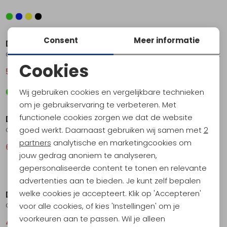
Sale
Sale
Consent
Meer informatie
Devold
Devold
Classic Tee Women's Coral
Premium V-Neck Women's Ink
Cookies
59,95
79,95
66,95
89,95
Noodzakelijke cookies
Wij gebruiken cookies en vergelijkbare technieken
Sale
Sale
Personalisatie cookies
om je gebruikservaring te verbeteren. Met
functionele cookies zorgen we dat de website
Devold
Devold
Analytische cookies
goed werkt. Daarnaast gebruiken wij samen met
2
Classic Script Tee Women's Ink
Classic Tee Women's Honey
Marketing cookies
partners
analytische en marketingcookies om
62,95
84,95
59,95
79,95
jouw gedrag anoniem te analyseren,
gepersonaliseerde content te tonen en relevante
Sale
Sale
advertenties aan te bieden. Je kunt zelf bepalen
welke cookies je accepteert. Klik op 'Accepteren'
Devold
Devold
voor alle cookies, of kies 'Instellingen' om je
Classic Tank Women's Honey
Everydav Crew Women's Fog
voorkeuren aan te passen. Wil je alleen
44,95
59,95
89,95
119,95