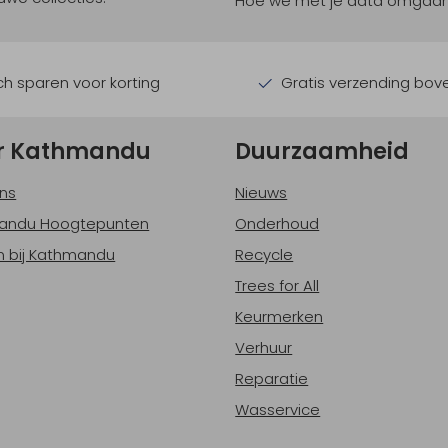
Hoe we met je data omgaan? B
h sparen voor korting
Gratis verzending bov
r Kathmandu
Duurzaamheid
ns
Nieuws
andu Hoogtepunten
Onderhoud
 bij Kathmandu
Recycle
Trees for All
Keurmerken
Verhuur
Reparatie
Wasservice