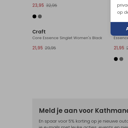
priva
23,95
32,95
40,95
op de
Sale
Craft
Craft
Core Essence Singlet Women's Black
Essenc
21,95
29,95
21,95
Meld je aan voor Kathma
En spaar voor 5% korting op je nieuwe ou
je e-mails met leuke acties, events en nie