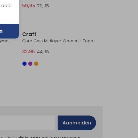
n door
59,95
79,95
Sale
Sale
n
Craft
hyme
Core Gain Midlayer Women's Topaz
32,95
44,95
Aanmelden