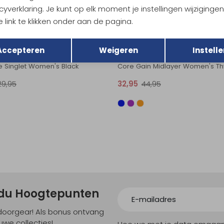
cyverklaring. Je kunt op elk moment je instellingen wijziginge
54,95
36,95
49,95
 link te klikken onder aan de pagina.
Sale
Terug
Opslaan
Accepteren
Weigeren
Instelle
Craft
e Singlet Women's Black
Core Gain Midlayer Women's T
29,95
32,95
44,95
ndu Hoogtepunten
tdoorgear! Als bonus ontvang
uwe collecties!