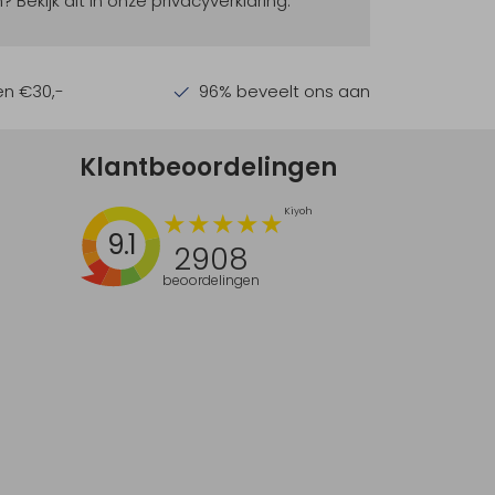
ekijk dit in onze privacyverklaring.
en €30,-
96% beveelt ons aan
Klantbeoordelingen
9.1
2908
beoordelingen