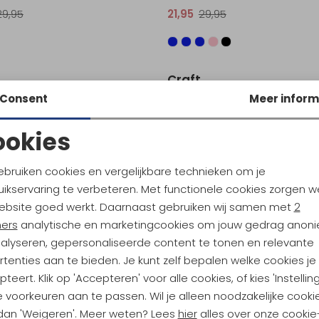
29,95
21,95
29,95
Sale
Craft
Core Essence SS Tee 2 Women's Colias
Pro Hypervent Tee 2 Women's C
Consent
Meer inform
24,95
36,95
49,95
ookies
Noodzakelijke cookies
Personalisatie cookies
Sale
ebruiken cookies en vergelijkbare technieken om je
Craft
ikservaring te verbeteren. Met functionele cookies zorgen w
Analytische cookies
Marketing cookies
bz LS 2 Women's DK Plum
ebsite goed werkt. Daarnaast gebruiken wij samen met
2
ners
analytische en marketingcookies om jouw gedrag anon
59,95
29,95
39,95
nalyseren, gepersonaliseerde content te tonen en relevante
tenties aan te bieden. Je kunt zelf bepalen welke cookies je
Sale
teert. Klik op 'Accepteren' voor alle cookies, of kies 'Instellin
Craft
 voorkeuren aan te passen. Wil je alleen noodzakelijke cooki
l Intensity SS Tee Real
 dan 'Weigeren'. Meer weten? Lees
hier
alles over onze cookie