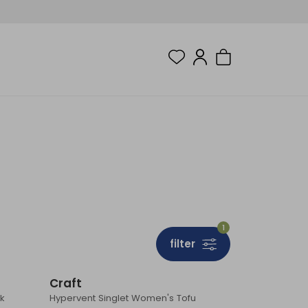
1
filter
Sale
Sale
Craft
ck
Hypervent Singlet Women's Tofu