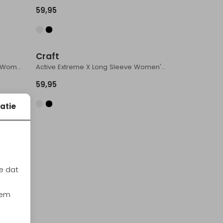
59,95
Craft
Core Dry Act.Comf.Short Sleeve Women's Black
Active Extreme X Long Sleeve Women's Black
59,95
atie
e dat
iem