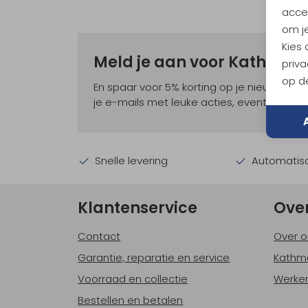
accep
om je
Kies
Meld je aan voor Kathma
priva
op de
En spaar voor 5% korting op je nieuwe ou
je e-mails met leuke acties, events en nie
Snelle levering
Automatisc
Klantenservice
Ove
Contact
Over o
Garantie, reparatie en service
Kathm
Voorraad en collectie
Werken
Bestellen en betalen