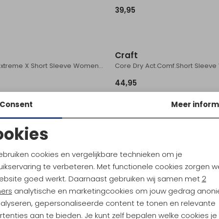
39,95
Craft
Active Extreme X Short Sleeve Women's White
44,95
Consent
Meer inform
ookies
Noodzakelijke cookies
Personalisatie cookies
ebruiken cookies en vergelijkbare technieken om je
ikservaring te verbeteren. Met functionele cookies zorgen w
Analytische cookies
Marketing cookies
ebsite goed werkt. Daarnaast gebruiken wij samen met
2
ners
analytische en marketingcookies om jouw gedrag anon
nalyseren, gepersonaliseerde content te tonen en relevante
tenties aan te bieden. Je kunt zelf bepalen welke cookies je