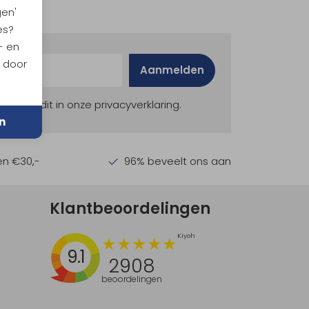
gen'
es?
- en
n door
Aanmelden
ekijk dit in onze privacyverklaring.
n
en €30,-
96% beveelt ons aan
Klantbeoordelingen
9.1
2908
beoordelingen