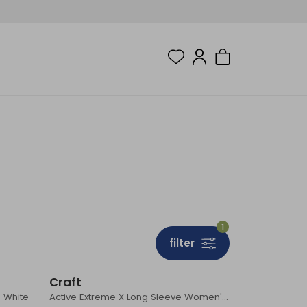
1
filter
Craft
 White
Active Extreme X Long Sleeve Women's White