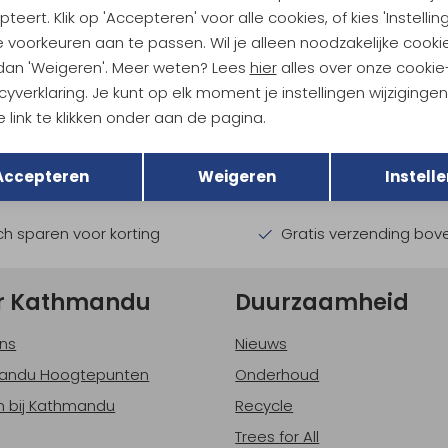
teert. Klik op 'Accepteren' voor alle cookies, of kies 'Instellin
 voorkeuren aan te passen. Wil je alleen noodzakelijke cooki
 dan 'Weigeren'. Meer weten? Lees
hier
alles over onze cookie
ndu Hoogtepunten
cyverklaring. Je kunt op elk moment je instellingen wijziginge
 link te klikken onder aan de pagina.
tdoorgear! Als bonus ontvang
Terug
uwe collecties!
Hoe we met je data omgaan? B
Opslaan
Accepteren
Weigeren
Instelle
h sparen voor korting
Gratis verzending bov
r Kathmandu
Duurzaamheid
ns
Nieuws
andu Hoogtepunten
Onderhoud
 bij Kathmandu
Recycle
Trees for All