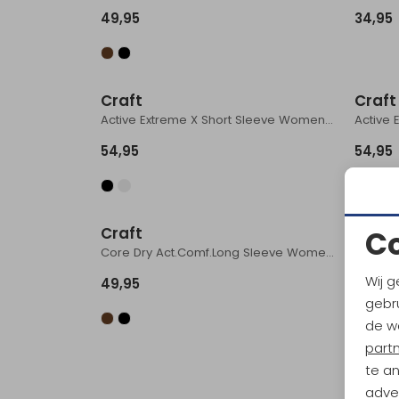
49,95
34,95
Craft
Craft
Active Extreme X Short Sleeve Women's Black
54,95
54,95
Craft
C
Core Dry Act.Comf.Long Sleeve Women's Black
Wij g
49,95
gebru
de w
part
te a
adver