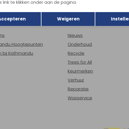
 link te klikken onder aan de pagina.
h sparen voor korting
Gratis verzending bov
Terug
Opslaan
Accepteren
Weigeren
Instelle
r Kathmandu
Duurzaamheid
ns
Nieuws
andu Hoogtepunten
Onderhoud
 bij Kathmandu
Recycle
Trees for All
Keurmerken
Verhuur
Reparatie
Wasservice