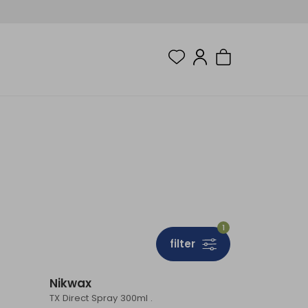
1
filter
Nikwax
TX Direct Spray 300ml .