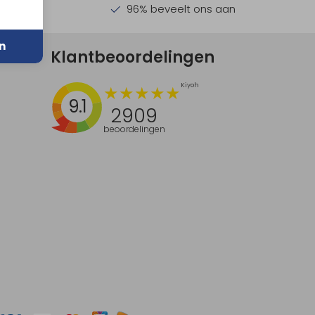
en €30,-
96% beveelt ons aan
n
Klantbeoordelingen
9.1
2909
beoordelingen