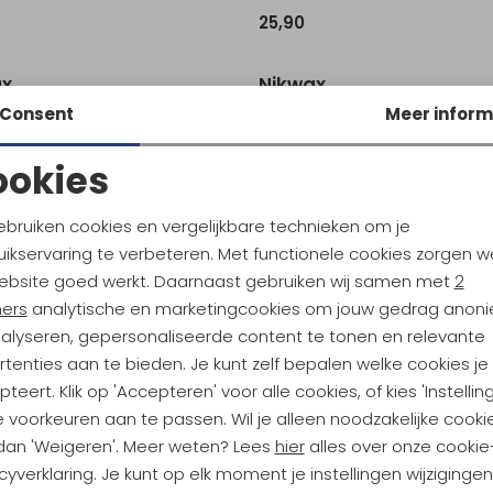
25,90
ax
Nikwax
ct Wash-In 300ml .
Tech Wash 300ml
Consent
Meer inform
10,95
ookies
Noodzakelijke cookies
Personalisatie cookies
ebruiken cookies en vergelijkbare technieken om je
ikservaring te verbeteren. Met functionele cookies zorgen w
Analytische cookies
Marketing cookies
ebsite goed werkt. Daarnaast gebruiken wij samen met
2
ners
analytische en marketingcookies om jouw gedrag anon
nalyseren, gepersonaliseerde content te tonen en relevante
ndu Hoogtepunten
tenties aan te bieden. Je kunt zelf bepalen welke cookies je
tdoorgear! Als bonus ontvang
teert. Klik op 'Accepteren' voor alle cookies, of kies 'Instellin
uwe collecties!
Hoe we met je data omgaan? B
 voorkeuren aan te passen. Wil je alleen noodzakelijke cooki
 dan 'Weigeren'. Meer weten? Lees
hier
alles over onze cookie
cyverklaring. Je kunt op elk moment je instellingen wijziginge