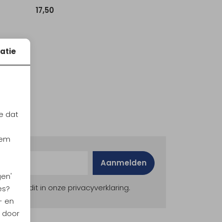
17,50
atie
e dat
iem
Aanmelden
gen'
ekijk dit in onze privacyverklaring.
es?
- en
n door