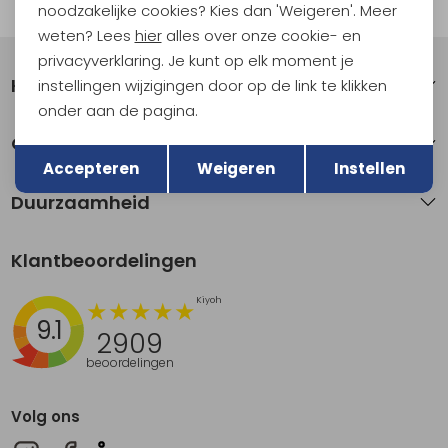
Automatisch sparen voor korting
noodzakelijke cookies? Kies dan 'Weigeren'. Meer
weten? Lees
hier
alles over onze cookie- en
privacyverklaring. Je kunt op elk moment je
Klantenservice
instellingen wijzigingen door op de link te klikken
onder aan de pagina.
Terug
Over Kathmandu
Opslaan
Accepteren
Weigeren
Instellen
Duurzaamheid
Klantbeoordelingen
9.1
2909
beoordelingen
Volg ons