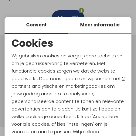
Schoenonderhoud
Bagagezakken en Tonnen
Wandelstokken en Gamaschen
Kampeermeubels
Pof, Pofzakken en Training
Wandelschoenen Heren
Skibroeken
Expeditie accessoires
Expeditie jassen
Fietsbroeken
Expeditie accessoires
1
filter
Rugzak accessoires
Cadeaus en Diensten
Wassen
Klimtouw en Bandsling
Sokken
Fietsbroeken
Expeditie broeken
Consent
Meer informatie
Ijsklimmen en Stijgijzers
Drinksysteem
Expeditie broeken
Cookies
Noodzakelijke cookies
Sneeuwwandelen
Wandelstokken en Gamaschen
Meld je aan voor Kathmandu
Hoogtepunten
Wij gebruiken cookies en vergelijkbare technieken
Personalisatie cookies
Zonnebrillen
om je gebruikservaring te verbeteren. Met
En spaar voor 5% korting op je nieuwe outdoorgear!
Als bonus ontvang je e-mails met leuke acties, events
functionele cookies zorgen we dat de website
Analytische cookies
en nieuwe collecties!
goed werkt. Daarnaast gebruiken wij samen met
2
Marketing cookies
partners
analytische en marketingcookies om
Aanmelden
jouw gedrag anoniem te analyseren,
gepersonaliseerde content te tonen en relevante
Hoe we met je data omgaan? Bekijk dit in onze
advertenties aan te bieden. Je kunt zelf bepalen
privacyverklaring.
welke cookies je accepteert. Klik op 'Accepteren'
voor alle cookies, of kies 'Instellingen' om je
voorkeuren aan te passen. Wil je alleen