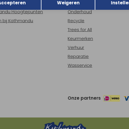
Accepteren
Weigeren
Instelle
ns
Nieuws
andu Hoogtepunten
Onderhoud
 bij Kathmandu
Recycle
Trees for All
Keurmerken
Verhuur
Reparatie
Wasservice
Onze partners