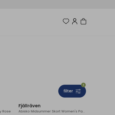
1
filter
Fjällräven
y Rose
Abisko Midsummer Skort Women's Patina Green