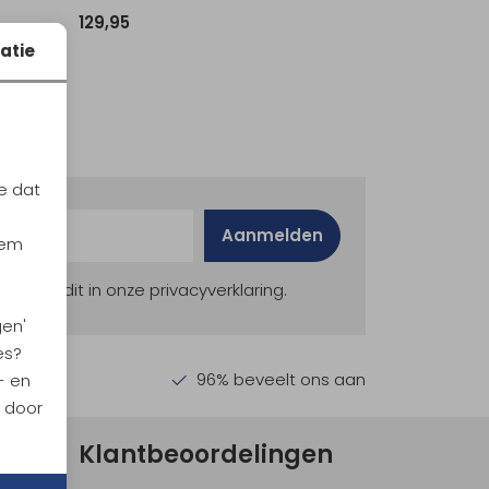
129,95
atie
e dat
Aanmelden
iem
ekijk dit in onze privacyverklaring.
gen'
es?
en €30,-
96% beveelt ons aan
- en
n door
Klantbeoordelingen