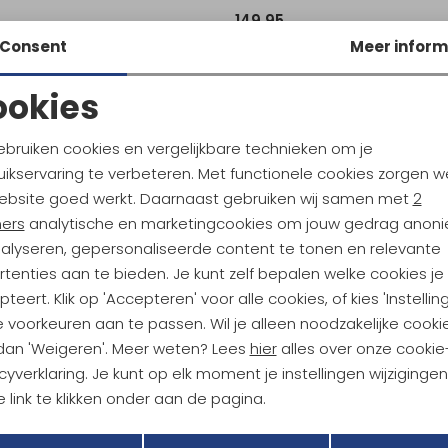
149,95
Consent
Meer inform
ookies
Noodzakelijke cookies
Personalisatie cookies
ebruiken cookies en vergelijkbare technieken om je
ikservaring te verbeteren. Met functionele cookies zorgen w
Analytische cookies
Marketing cookies
ebsite goed werkt. Daarnaast gebruiken wij samen met
2
ndu Hoogtepunten
ners
analytische en marketingcookies om jouw gedrag anon
tdoorgear! Als bonus ontvang
nalyseren, gepersonaliseerde content te tonen en relevante
uwe collecties!
Hoe we met je data omgaan? B
tenties aan te bieden. Je kunt zelf bepalen welke cookies je
teert. Klik op 'Accepteren' voor alle cookies, of kies 'Instellin
 voorkeuren aan te passen. Wil je alleen noodzakelijke cooki
h sparen voor korting
Gratis verzending bov
 dan 'Weigeren'. Meer weten? Lees
hier
alles over onze cookie
cyverklaring. Je kunt op elk moment je instellingen wijziginge
 link te klikken onder aan de pagina.
r Kathmandu
Duurzaamheid
Terug
Opslaan