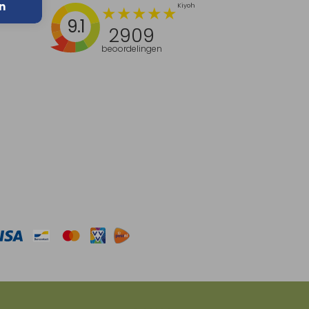
n
9.1
2909
beoordelingen