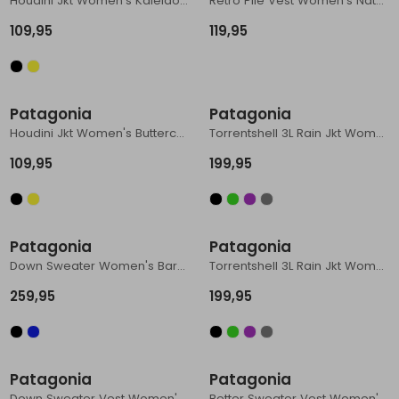
Houdini Jkt Women's Kaleido: Black
Retro Pile Vest Women's Natural w/Ellwood Green
109,95
119,95
Patagonia
Patagonia
Houdini Jkt Women's Buttercup Yellow
Torrentshell 3L Rain Jkt Women's Quiet Violet
109,95
199,95
Patagonia
Patagonia
Down Sweater Women's Barnacle Blue
Torrentshell 3L Rain Jkt Women's Thin Ice
259,95
199,95
Patagonia
Patagonia
Down Sweater Vest Women's Barnacle Blue
Better Sweater Vest Women's Ellwood Green