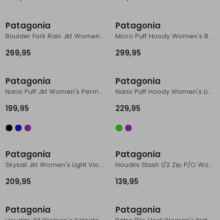
Schoenonderhoud
Bagagezakken en Tonnen
Wandelstokken en Gamaschen
Kampeermeubels
Pof, Pofzakken en Training
Wandelschoenen Heren
Skibroeken
Expeditie accessoires
Expeditie jassen
Fietsbroeken
Expeditie accessoires
Patagonia
Patagonia
Rugzak accessoires
Cadeaus en Diensten
Wassen
Klimtouw en Bandsling
Sokken
Fietsbroeken
Expeditie broeken
Boulder Fork Rain Jkt Women's Gem Green
Micro Puff Hoody Women's Bobcat Brown
269,95
299,95
Ijsklimmen en Stijgijzers
Drinksysteem
Expeditie broeken
Sneeuwwandelen
Wandelstokken en Gamaschen
Patagonia
Patagonia
Nano Puff Jkt Women's Permafrost Purple
Nano Puff Hoody Women's Light Violet
Zonnebrillen
199,95
229,95
Patagonia
Patagonia
Skysail Jkt Women's Light Violet
Houdini Stash 1/2 Zip P/O Women's Moon Tripper: Blue Sage
209,95
139,95
Patagonia
Patagonia