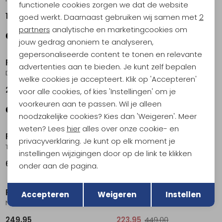
functionele cookies zorgen we dat de website
Analytische cookies
199,95
419,00
goed werkt. Daarnaast gebruiken wij samen met
2
Marketing cookies
partners
analytische en marketingcookies om
jouw gedrag anoniem te analyseren,
Sale
gepersonaliseerde content te tonen en relevante
Patagonia
Patagonia
advertenties aan te bieden. Je kunt zelf bepalen
Down Sweater Women's Black
Nano-Air Light Hybrid Hoody Women's Wetland Blue
welke cookies je accepteert. Klik op 'Accepteren'
259,95
216,95
289,95
voor alle cookies, of kies 'Instellingen' om je
voorkeuren aan te passen. Wil je alleen
noodzakelijke cookies? Kies dan 'Weigeren'. Meer
Sale
weten? Lees
hier
alles over onze cookie- en
Patagonia
Patagonia
privacyverklaring. Je kunt op elk moment je
Tres 3-in-1 Parka Women's Black
Super Free Alpine Jkt Women's Oxide Red
instellingen wijzigingen door op de link te klikken
699,00
448,95
599,00
onder aan de pagina.
Sale
Terug
Opslaan
Patagonia
Patagonia
Accepteren
Weigeren
Instellen
Nano Puff Hoody Women's Black
Snowdrifter Jkt Women's Dulse Mauve
249,95
223,95
449,00