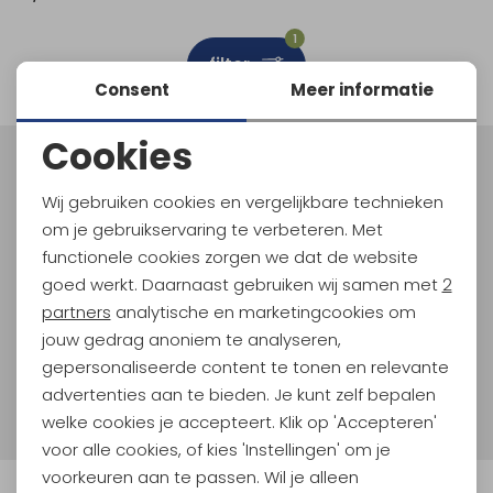
Schoenonderhoud
Bagagezakken en Tonnen
Wandelstokken en Gamaschen
Kampeermeubels
Pof, Pofzakken en Training
Wandelschoenen Heren
Skibroeken
Expeditie accessoires
Expeditie jassen
Fietsbroeken
Expeditie accessoires
1
filter
Rugzak accessoires
Cadeaus en Diensten
Wassen
Klimtouw en Bandsling
Sokken
Fietsbroeken
Expeditie broeken
Consent
Meer informatie
Ijsklimmen en Stijgijzers
Drinksysteem
Expeditie broeken
Cookies
Noodzakelijke cookies
Sneeuwwandelen
Wandelstokken en Gamaschen
Meld je aan voor Kathmandu
Hoogtepunten
Wij gebruiken cookies en vergelijkbare technieken
Personalisatie cookies
Zonnebrillen
om je gebruikservaring te verbeteren. Met
En spaar voor 5% korting op je nieuwe outdoorgear!
Als bonus ontvang je e-mails met leuke acties, events
functionele cookies zorgen we dat de website
Analytische cookies
en nieuwe collecties!
goed werkt. Daarnaast gebruiken wij samen met
2
Marketing cookies
partners
analytische en marketingcookies om
Aanmelden
jouw gedrag anoniem te analyseren,
gepersonaliseerde content te tonen en relevante
Hoe we met je data omgaan? Bekijk dit in onze
advertenties aan te bieden. Je kunt zelf bepalen
privacyverklaring.
welke cookies je accepteert. Klik op 'Accepteren'
voor alle cookies, of kies 'Instellingen' om je
voorkeuren aan te passen. Wil je alleen