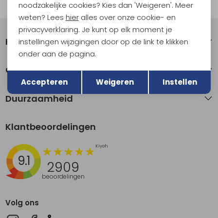
Automatisch sparen voor korting
noodzakelijke cookies? Kies dan 'Weigeren'. Meer
weten? Lees
hier
alles over onze cookie- en
privacyverklaring. Je kunt op elk moment je
Klantenservice
instellingen wijzigingen door op de link te klikken
onder aan de pagina.
Terug
Over Kathmandu
Opslaan
Accepteren
Weigeren
Instellen
Duurzaamheid
Klantbeoordelingen
9.1
2909
beoordelingen
Volg ons