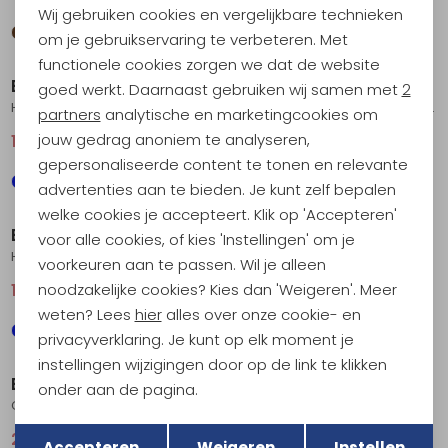
Wij gebruiken cookies en vergelijkbare technieken
Personalisatie cookies
om je gebruikservaring te verbeteren. Met
Sale
Sale
functionele cookies zorgen we dat de website
Analytische cookies
Berghaus
Berghaus
goed werkt. Daarnaast gebruiken wij samen met
2
Hillwalker Jacket Women's
Bramblfell GTX Jacket Women's
Marketing cookies
partners
analytische en marketingcookies om
jouw gedrag anoniem te analyseren,
164,95
219,95
179,95
239,95
gepersonaliseerde content te tonen en relevante
advertenties aan te bieden. Je kunt zelf bepalen
Sale
welke cookies je accepteert. Klik op 'Accepteren'
Berghaus
Berghaus
voor alle cookies, of kies 'Instellingen' om je
Hillwalker IA Shell Jkt Women's
Omeara Long Jacket Women's
voorkeuren aan te passen. Wil je alleen
noodzakelijke cookies? Kies dan 'Weigeren'. Meer
164,95
219,95
189,95
weten? Lees
hier
alles over onze cookie- en
privacyverklaring. Je kunt op elk moment je
Sale
Sale
instellingen wijzigingen door op de link te klikken
Berghaus
Berghaus
onder aan de pagina.
Glissade InterActive Jacket Women's
Elara Gemini 3IN1 Jacket Women's
Terug
Opslaan
238,95
319,00
186,95
249,95
Accepteren
Weigeren
Instellen