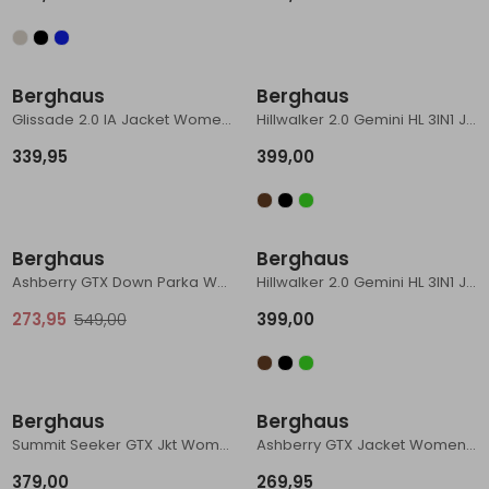
Schoenonderhoud
Bagagezakken en Tonnen
Wandelstokken en Gamaschen
Kampeermeubels
Pof, Pofzakken en Training
Wandelschoenen Heren
Skibroeken
Expeditie accessoires
Expeditie jassen
Fietsbroeken
Expeditie accessoires
Rugzak accessoires
Cadeaus en Diensten
Wassen
Klimtouw en Bandsling
Sokken
Fietsbroeken
Expeditie broeken
Berghaus
Berghaus
Glissade 2.0 IA Jacket Women's
Hillwalker 2.0 Gemini HL 3IN1 Jkt Women's
Ijsklimmen en Stijgijzers
Drinksysteem
Expeditie broeken
339,95
399,00
Sneeuwwandelen
Wandelstokken en Gamaschen
Sale
Zonnebrillen
Berghaus
Berghaus
Ashberry GTX Down Parka Women's
Hillwalker 2.0 Gemini HL 3IN1 Jkt Women's
273,95
549,00
399,00
Berghaus
Berghaus
Summit Seeker GTX Jkt Women's
Ashberry GTX Jacket Women's
379,00
269,95