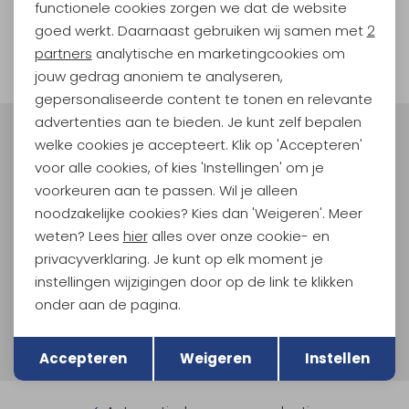
functionele cookies zorgen we dat de website
Analytische cookies
goed werkt. Daarnaast gebruiken wij samen met
2
1
Marketing cookies
filter
partners
analytische en marketingcookies om
jouw gedrag anoniem te analyseren,
gepersonaliseerde content te tonen en relevante
advertenties aan te bieden. Je kunt zelf bepalen
Meld je aan voor Kathmandu
welke cookies je accepteert. Klik op 'Accepteren'
Hoogtepunten
voor alle cookies, of kies 'Instellingen' om je
voorkeuren aan te passen. Wil je alleen
En spaar voor 5% korting op je nieuwe outdoorgear!
Als bonus ontvang je e-mails met leuke acties, events
noodzakelijke cookies? Kies dan 'Weigeren'. Meer
en nieuwe collecties!
weten? Lees
hier
alles over onze cookie- en
privacyverklaring. Je kunt op elk moment je
Aanmelden
instellingen wijzigingen door op de link te klikken
onder aan de pagina.
Hoe we met je data omgaan? Bekijk dit in onze
Terug
Opslaan
privacyverklaring.
Accepteren
Weigeren
Instellen