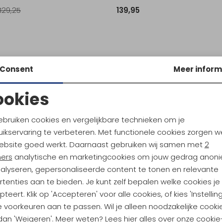
129,25
139,95
Consent
Meer inform
ookies
Noodzakelijke cookies
Personalisatie cookies
ebruiken cookies en vergelijkbare technieken om je
ikservaring te verbeteren. Met functionele cookies zorgen w
Analytische cookies
Marketing cookies
ebsite goed werkt. Daarnaast gebruiken wij samen met
2
ners
analytische en marketingcookies om jouw gedrag anon
nalyseren, gepersonaliseerde content te tonen en relevante
tenties aan te bieden. Je kunt zelf bepalen welke cookies je
ndu Hoogtepunten
teert. Klik op 'Accepteren' voor alle cookies, of kies 'Instellin
 voorkeuren aan te passen. Wil je alleen noodzakelijke cooki
tdoorgear! Als bonus ontvang
 dan 'Weigeren'. Meer weten? Lees
hier
alles over onze cookie
uwe collecties!