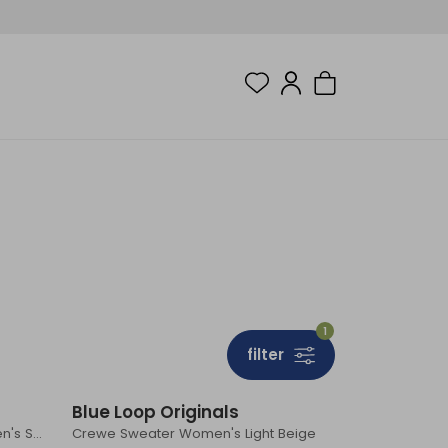
1
filter
Blue Loop Originals
Essential Nautic Cardigan Women's Sea Blue
Crewe Sweater Women's Light Beige