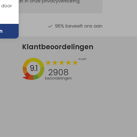
ekijk dit in onze privacyverklaring.
n door
en €30,-
96% beveelt ons aan
n
Klantbeoordelingen
9.1
2908
beoordelingen