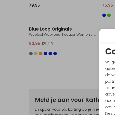
79,95
76,95
Sale
Blue Loop Originals
Woolcel Weekend Sweater Women's GreyMelan
90,95
129,95
C
Wij g
gebru
de w
part
te a
adver
Meld je aan voor Kathma
accep
om je
En spaar voor 5% korting op je nieuwe ou
Kies
je e-mails met leuke acties, events en nie