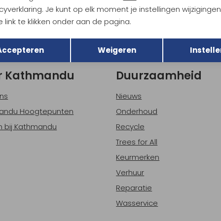
Hoe we met je data omgaan? B
cyverklaring. Je kunt op elk moment je instellingen wijziginge
 link te klikken onder aan de pagina.
Terug
Opslaan
h sparen voor korting
Gratis verzending bov
Accepteren
Weigeren
Instelle
r Kathmandu
Duurzaamheid
ns
Nieuws
andu Hoogtepunten
Onderhoud
 bij Kathmandu
Recycle
Trees for All
Keurmerken
Verhuur
Reparatie
Wasservice