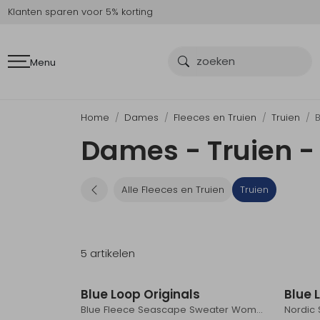
Klanten sparen voor 5% korting
Menu
Home
Dames
Fleeces en Truien
Truien
B
Dames - Truien - 
Alle Fleeces en Truien
Truien
5 artikelen
Blue Loop Originals
Blue 
Blue Fleece Seascape Sweater Women's Dress Blue
Nordic