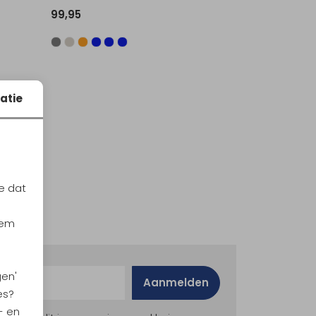
99,95
atie
e dat
iem
gen'
Aanmelden
es?
- en