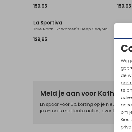
159,95
159,95
La Sportiva
True North Jkt Women's Deep Sea/Moonlight
129,95
C
Wij g
gebru
de w
part
te a
Meld je aan voor Kathma
adver
En spaar voor 5% korting op je nieuwe ou
accep
je e-mails met leuke acties, events en nie
om je
Kies
priva