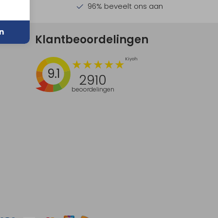
en €30,-
96% beveelt ons aan
n
Klantbeoordelingen
9.1
2910
beoordelingen