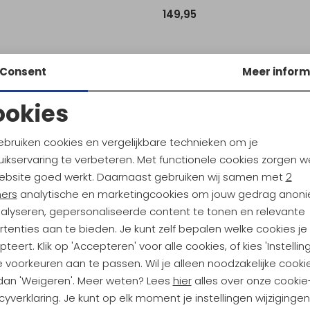
149,95
Consent
Meer inform
ookies
Noodzakelijke cookies
Personalisatie cookies
ebruiken cookies en vergelijkbare technieken om je
ikservaring te verbeteren. Met functionele cookies zorgen w
Analytische cookies
Marketing cookies
ebsite goed werkt. Daarnaast gebruiken wij samen met
2
ners
analytische en marketingcookies om jouw gedrag anon
nalyseren, gepersonaliseerde content te tonen en relevante
ndu Hoogtepunten
tenties aan te bieden. Je kunt zelf bepalen welke cookies je
tdoorgear! Als bonus ontvang
teert. Klik op 'Accepteren' voor alle cookies, of kies 'Instellin
uwe collecties!
Hoe we met je data omgaan? B
 voorkeuren aan te passen. Wil je alleen noodzakelijke cooki
 dan 'Weigeren'. Meer weten? Lees
hier
alles over onze cookie
cyverklaring. Je kunt op elk moment je instellingen wijziginge