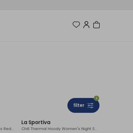
1
filter
La Sportiva
Cosmic Thermal Hoody Women's Redwood/Rosebay
Chill Thermal Hoody Women's Night Sky/Chalk