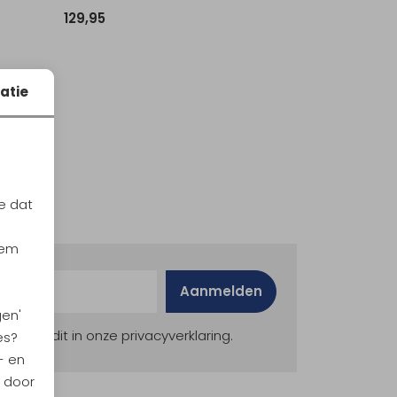
129,95
atie
e dat
iem
Aanmelden
gen'
ekijk dit in onze privacyverklaring.
es?
- en
n door