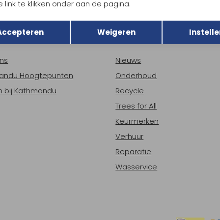
 link te klikken onder aan de pagina.
h sparen voor korting
Gratis verzending bov
Terug
Opslaan
Accepteren
Weigeren
Instelle
r Kathmandu
Duurzaamheid
ns
Nieuws
andu Hoogtepunten
Onderhoud
 bij Kathmandu
Recycle
Trees for All
Keurmerken
Verhuur
Reparatie
Wasservice