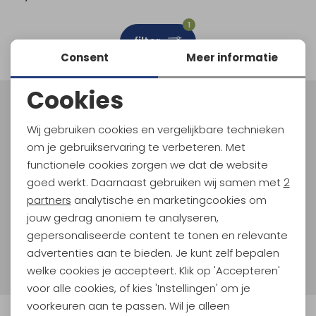
Schoenonderhoud
Bagagezakken en Tonnen
Wandelstokken en Gamaschen
Kampeermeubels
Pof, Pofzakken en Training
Wandelschoenen Heren
Skibroeken
Expeditie accessoires
Expeditie jassen
Fietsbroeken
Expeditie accessoires
1
filter
Rugzak accessoires
Cadeaus en Diensten
Wassen
Klimtouw en Bandsling
Sokken
Fietsbroeken
Expeditie broeken
Consent
Meer informatie
Ijsklimmen en Stijgijzers
Drinksysteem
Expeditie broeken
Cookies
Noodzakelijke cookies
Sneeuwwandelen
Wandelstokken en Gamaschen
Meld je aan voor Kathmandu
Hoogtepunten
Wij gebruiken cookies en vergelijkbare technieken
Personalisatie cookies
Zonnebrillen
om je gebruikservaring te verbeteren. Met
En spaar voor 5% korting op je nieuwe outdoorgear!
Als bonus ontvang je e-mails met leuke acties, events
functionele cookies zorgen we dat de website
Analytische cookies
en nieuwe collecties!
goed werkt. Daarnaast gebruiken wij samen met
2
Marketing cookies
partners
analytische en marketingcookies om
Aanmelden
jouw gedrag anoniem te analyseren,
gepersonaliseerde content te tonen en relevante
Hoe we met je data omgaan? Bekijk dit in onze
advertenties aan te bieden. Je kunt zelf bepalen
privacyverklaring.
welke cookies je accepteert. Klik op 'Accepteren'
voor alle cookies, of kies 'Instellingen' om je
voorkeuren aan te passen. Wil je alleen