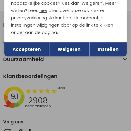
Automatisch sparen voor korting
noodzakelijke cookies? Kies dan 'Weigeren'. Meer
weten? Lees
hier
alles over onze cookie- en
privacyverklaring. Je kunt op elk moment je
Klantenservice
instellingen wijzigingen door op de link te klikken
onder aan de pagina.
Terug
Over Kathmandu
Opslaan
Accepteren
Weigeren
Instellen
Duurzaamheid
Klantbeoordelingen
9.1
2908
beoordelingen
Volg ons