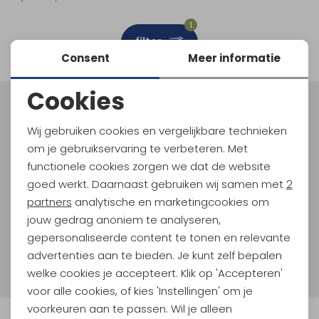
Schoenonderhoud
Bagagezakken en Tonnen
Wandelstokken en Gamaschen
Kampeermeubels
Pof, Pofzakken en Training
Wandelschoenen Heren
Skibroeken
Expeditie accessoires
Expeditie jassen
Fietsbroeken
Expeditie accessoires
1
filter
Rugzak accessoires
Cadeaus en Diensten
Wassen
Klimtouw en Bandsling
Sokken
Fietsbroeken
Expeditie broeken
Consent
Meer informatie
Ijsklimmen en Stijgijzers
Drinksysteem
Expeditie broeken
Cookies
Noodzakelijke cookies
Sneeuwwandelen
Wandelstokken en Gamaschen
Meld je aan voor Kathmandu
Hoogtepunten
Wij gebruiken cookies en vergelijkbare technieken
Personalisatie cookies
Zonnebrillen
om je gebruikservaring te verbeteren. Met
En spaar voor 5% korting op je nieuwe outdoorgear!
Als bonus ontvang je e-mails met leuke acties, events
functionele cookies zorgen we dat de website
Analytische cookies
en nieuwe collecties!
goed werkt. Daarnaast gebruiken wij samen met
2
Marketing cookies
partners
analytische en marketingcookies om
Aanmelden
jouw gedrag anoniem te analyseren,
gepersonaliseerde content te tonen en relevante
Hoe we met je data omgaan? Bekijk dit in onze
advertenties aan te bieden. Je kunt zelf bepalen
privacyverklaring.
welke cookies je accepteert. Klik op 'Accepteren'
voor alle cookies, of kies 'Instellingen' om je
voorkeuren aan te passen. Wil je alleen