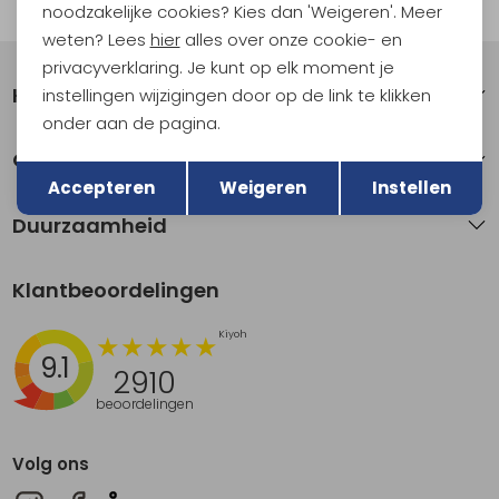
Automatisch sparen voor korting
noodzakelijke cookies? Kies dan 'Weigeren'. Meer
weten? Lees
hier
alles over onze cookie- en
privacyverklaring. Je kunt op elk moment je
Klantenservice
instellingen wijzigingen door op de link te klikken
onder aan de pagina.
Terug
Over Kathmandu
Opslaan
Accepteren
Weigeren
Instellen
Duurzaamheid
Klantbeoordelingen
9.1
2910
beoordelingen
Volg ons