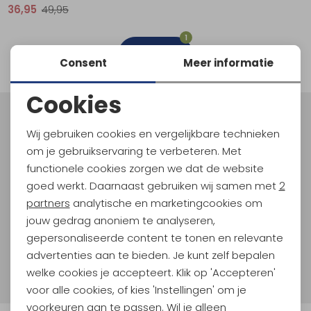
36,95
49,95
Schoenonderhoud
Bagagezakken en Tonnen
Wandelstokken en Gamaschen
Kampeermeubels
Pof, Pofzakken en Training
Wandelschoenen Heren
Skibroeken
Expeditie accessoires
Expeditie jassen
Fietsbroeken
Expeditie accessoires
1
Rugzak accessoires
Cadeaus en Diensten
Wassen
Klimtouw en Bandsling
Sokken
Fietsbroeken
Expeditie broeken
filter
Consent
Meer informatie
Ijsklimmen en Stijgijzers
Drinksysteem
Expeditie broeken
Cookies
Sneeuwwandelen
Wandelstokken en Gamaschen
Noodzakelijke cookies
Meld je aan voor Kathmandu
Wij gebruiken cookies en vergelijkbare technieken
Hoogtepunten
Zonnebrillen
Personalisatie cookies
om je gebruikservaring te verbeteren. Met
En spaar voor 5% korting op je nieuwe outdoorgear!
functionele cookies zorgen we dat de website
Analytische cookies
Als bonus ontvang je e-mails met leuke acties, events
goed werkt. Daarnaast gebruiken wij samen met
2
en nieuwe collecties!
Marketing cookies
partners
analytische en marketingcookies om
jouw gedrag anoniem te analyseren,
Aanmelden
gepersonaliseerde content te tonen en relevante
advertenties aan te bieden. Je kunt zelf bepalen
Hoe we met je data omgaan? Bekijk dit in onze
welke cookies je accepteert. Klik op 'Accepteren'
privacyverklaring.
voor alle cookies, of kies 'Instellingen' om je
voorkeuren aan te passen. Wil je alleen