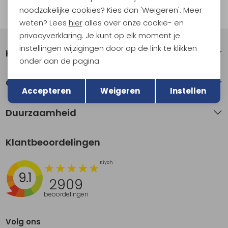
noodzakelijke cookies? Kies dan 'Weigeren'. Meer
Automatisch sparen voor korting
weten? Lees
hier
alles over onze cookie- en
privacyverklaring. Je kunt op elk moment je
instellingen wijzigingen door op de link te klikken
Klantenservice
onder aan de pagina.
Terug
Opslaan
Over Kathmandu
Accepteren
Weigeren
Instellen
Duurzaamheid
Klantbeoordelingen
9.1
2909
beoordelingen
Volg ons