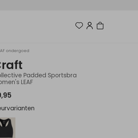
LEAF ondergoed
raft
llective Padded Sportsbra
men's LEAF
9,95
eurvarianten