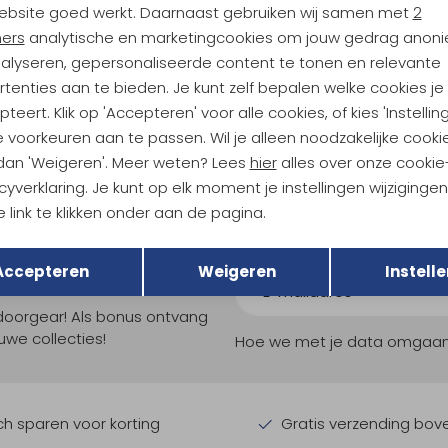
ebsite goed werkt. Daarnaast gebruiken wij samen met
2
Craft
ners
analytische en marketingcookies om jouw gedrag anon
Core Dry Active Comfort LS Women's Rift
Pro Dry Nanoweight sl Women's
nalyseren, gepersonaliseerde content te tonen en relevante
tenties aan te bieden. Je kunt zelf bepalen welke cookies je
34,95
teert. Klik op 'Accepteren' voor alle cookies, of kies 'Instellin
 voorkeuren aan te passen. Wil je alleen noodzakelijke cooki
 dan 'Weigeren'. Meer weten? Lees
hier
alles over onze cookie
cyverklaring. Je kunt op elk moment je instellingen wijziginge
 link te klikken onder aan de pagina.
Terug
Opslaan
Accepteren
Weigeren
Instelle
ndu Hoogtepunten
tdoorgear! Als bonus ontvang
uwe collecties!
Hoe we met je data omgaan? B
h sparen voor korting
Gratis verzending bov