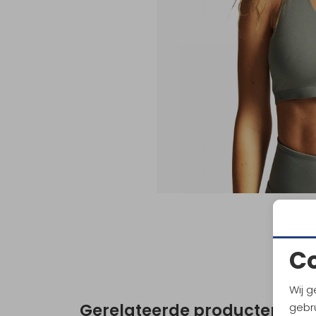
C
Wij g
Gerelateerde producten
gebru