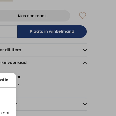
Kies een maat
Plaats in winkelmand
er dit item
nkelvoorraad
M
XL
atie
echt
1
1
nmerken
e dat