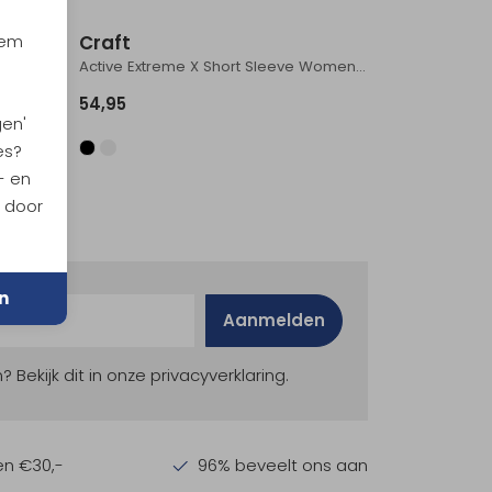
Craft
iem
 Black
Active Extreme X Short Sleeve Women's White
54,95
gen'
es?
- en
n door
n
Aanmelden
ekijk dit in onze privacyverklaring.
en €30,-
96% beveelt ons aan