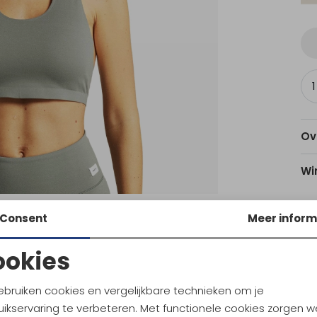
Ov
Wi
Consent
Meer inform
Utr
ookies
Noodzakelijke cookies
Personalisatie cookies
Ke
ebruiken cookies en vergelijkbare technieken om je
ikservaring te verbeteren. Met functionele cookies zorgen w
Analytische cookies
Marketing cookies