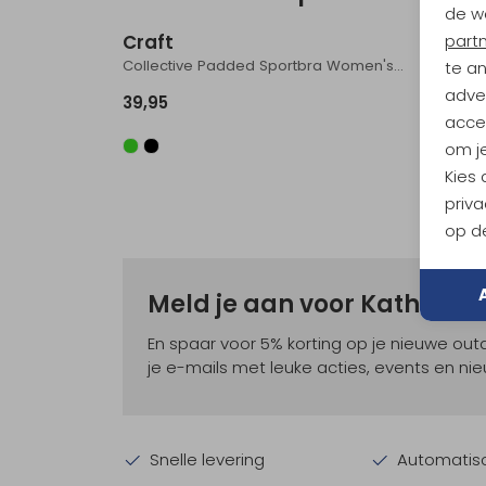
de w
Craft
Craft
part
Collective Padded Sportbra Women's Black
te a
adver
39,95
49,95
accep
om je
Kies
priva
op de
Meld je aan voor Kathma
En spaar voor 5% korting op je nieuwe ou
je e-mails met leuke acties, events en nie
Snelle levering
Automatisc