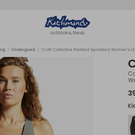
OUTDOOR & TRAVEL
ing
Ondergoed
Craft Collective Padded Sportsbra Women's 
C
Co
Wo
3
Kl