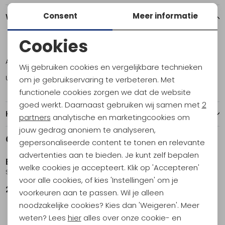
Consent
Meer informatie
Winkelvoorraad
Cookies
ONE
Noodzakelijke cookies
Amsterdam
2
Wij gebruiken cookies en vergelijkbare technieken
Personalisatie cookies
Utrecht
2
om je gebruikservaring te verbeteren. Met
functionele cookies zorgen we dat de website
Analytische cookies
goed werkt. Daarnaast gebruiken wij samen met
2
Kenmerken
Marketing cookies
partners
analytische en marketingcookies om
jouw gedrag anoniem te analyseren,
Gerelateerde producten
gepersonaliseerde content te tonen en relevante
advertenties aan te bieden. Je kunt zelf bepalen
Brettschneider
Brettschneider
welke cookies je accepteert. Klik op 'Accepteren'
Standard Bell Weiss
Standard Box I Weiss
voor alle cookies, of kies 'Instellingen' om je
27,95
22,95
voorkeuren aan te passen. Wil je alleen
noodzakelijke cookies? Kies dan 'Weigeren'. Meer
weten? Lees
hier
alles over onze cookie- en