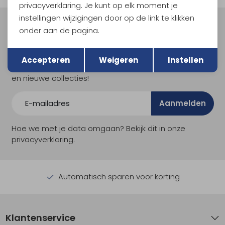
privacyverklaring. Je kunt op elk moment je
instellingen wijzigingen door op de link te klikken
Meld je aan voor Kathmandu
onder aan de pagina.
Hoogtepunten
Terug
Opslaan
En spaar voor 5% korting op je nieuwe outdoorgear!
Accepteren
Weigeren
Instellen
Als bonus ontvang je e-mails met leuke acties, events
en nieuwe collecties!
Aanmelden
Hoe we met je data omgaan? Bekijk dit in onze
privacyverklaring.
Automatisch sparen voor korting
Klantenservice