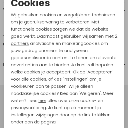
Cookies
Noodzakelijke cookies
Winkelvoorraad
Wij gebruiken cookies en vergelijkbare technieken
Personalisatie cookies
om je gebruikservaring te verbeteren. Met
ONE
functionele cookies zorgen we dat de website
Analytische cookies
Amsterdam
10
goed werkt. Daarnaast gebruiken wij samen met
2
Marketing cookies
partners
analytische en marketingcookies om
Utrecht
3
jouw gedrag anoniem te analyseren,
gepersonaliseerde content te tonen en relevante
advertenties aan te bieden. Je kunt zelf bepalen
Kenmerken
welke cookies je accepteert. Klik op 'Accepteren'
voor alle cookies, of kies 'Instellingen' om je
voorkeuren aan te passen. Wil je alleen
noodzakelijke cookies? Kies dan 'Weigeren'. Meer
Meld je aan voor Kathmandu
weten? Lees
hier
alles over onze cookie- en
Hoogtepunten
privacyverklaring. Je kunt op elk moment je
En spaar voor 5% korting op je nieuwe outdoorgear!
instellingen wijzigingen door op de link te klikken
Als bonus ontvang je e-mails met leuke acties, events
onder aan de pagina.
en nieuwe collecties!