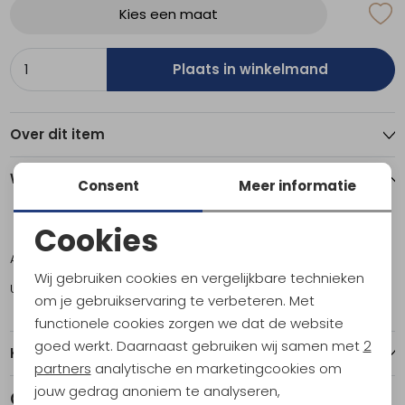
Kies een maat
Plaats in winkelmand
Over dit item
Winkelvoorraad
Consent
Meer informatie
Cookies
ONE
Noodzakelijke cookies
Amsterdam
4
Wij gebruiken cookies en vergelijkbare technieken
Utrecht
4
Personalisatie cookies
om je gebruikservaring te verbeteren. Met
functionele cookies zorgen we dat de website
Analytische cookies
goed werkt. Daarnaast gebruiken wij samen met
2
Kenmerken
Marketing cookies
partners
analytische en marketingcookies om
jouw gedrag anoniem te analyseren,
Gerelateerde producten