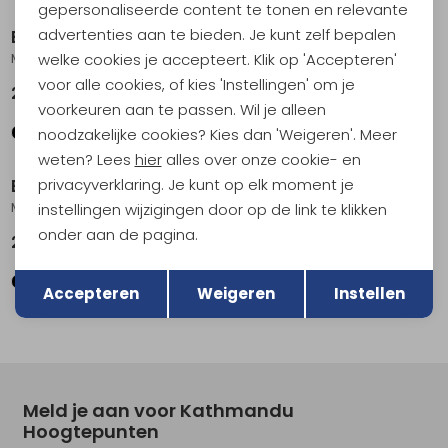
gepersonaliseerde content te tonen en relevante
advertenties aan te bieden. Je kunt zelf bepalen
Black Diamond
Black Diamond
welke cookies je accepteert. Klik op 'Accepteren'
Moji+ Black
Orbiter 650 Lantern Ink Blue
voor alle cookies, of kies 'Instellingen' om je
29,95
64,95
voorkeuren aan te passen. Wil je alleen
noodzakelijke cookies? Kies dan 'Weigeren'. Meer
weten? Lees
hier
alles over onze cookie- en
privacyverklaring. Je kunt op elk moment je
Black Diamond
Black Diamond
Moji+ Azurite
Orbiter 450 Lantern Desert Sage
instellingen wijzigingen door op de link te klikken
onder aan de pagina.
29,95
44,95
Terug
Opslaan
Accepteren
Weigeren
Instellen
Meld je aan voor Kathmandu
Hoogtepunten