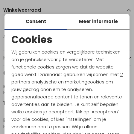
Winkelvoorraad
Consent
Meer informatie
ONE
Cookies
Amsterdam
4
Noodzakelijke cookies
Wij gebruiken cookies en vergelijkbare technieken
Personalisatie cookies
Kenmerken
om je gebruikservaring te verbeteren. Met
functionele cookies zorgen we dat de website
Analytische cookies
Gerelateerde producten
goed werkt. Daarnaast gebruiken wij samen met
2
Nieuw
Nieuw
Marketing cookies
partners
analytische en marketingcookies om
Black Diamond
Black Diamond
jouw gedrag anoniem te analyseren,
Hotforge Hybrid Quickdraw 12 Cm Octane
Hotforge Quickdraw 12 Cm Amber
gepersonaliseerde content te tonen en relevante
19,95
21,95
advertenties aan te bieden. Je kunt zelf bepalen
welke cookies je accepteert. Klik op 'Accepteren'
voor alle cookies, of kies 'Instellingen' om je
Black Diamond
Black Diamond
voorkeuren aan te passen. Wil je alleen
Hotforge Hybrid Quickpack 12 Cm Clean Green
HotForge Hybrid Quickdraw 12cm Blue