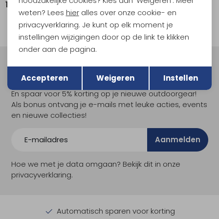
noodzakelijke cookies? Kies dan 'Weigeren'. Meer
114,95
19,95
weten? Lees
hier
alles over onze cookie- en
privacyverklaring. Je kunt op elk moment je
instellingen wijzigingen door op de link te klikken
onder aan de pagina.
Terug
Opslaan
Meld je aan voor Kathmandu
Accepteren
Weigeren
Instellen
Hoogtepunten
En spaar voor 5% korting op je nieuwe outdoorgear!
Als bonus ontvang je e-mails met leuke acties, events
en nieuwe collecties!
Aanmelden
Hoe we met je data omgaan? Bekijk dit in onze
privacyverklaring.
Automatisch sparen voor korting