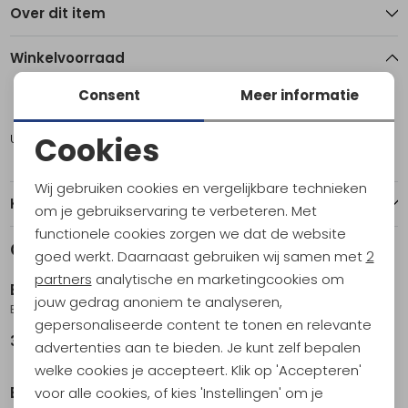
Over dit item
Winkelvoorraad
Consent
Meer informatie
ONE
Cookies
Utrecht
1
Noodzakelijke cookies
Wij gebruiken cookies en vergelijkbare technieken
Personalisatie cookies
Kenmerken
om je gebruikservaring te verbeteren. Met
functionele cookies zorgen we dat de website
Analytische cookies
Gerelateerde producten
goed werkt. Daarnaast gebruiken wij samen met
2
Marketing cookies
partners
analytische en marketingcookies om
Barts
Barts
jouw gedrag anoniem te analyseren,
Big Fur Earmuffs beige
Powerstretch Touch Gloves Navy
gepersonaliseerde content te tonen en relevante
34,99
39,99
advertenties aan te bieden. Je kunt zelf bepalen
welke cookies je accepteert. Klik op 'Accepteren'
Barts
Barts
voor alle cookies, of kies 'Instellingen' om je