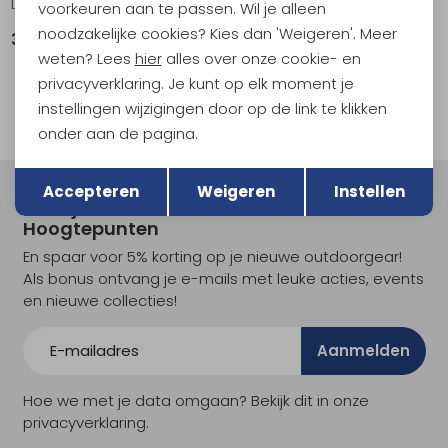
Loriant Scarf mauve
Tangalle Beanie aubergine
voorkeuren aan te passen. Wil je alleen
noodzakelijke cookies? Kies dan 'Weigeren'. Meer
39,99
29,99
weten? Lees
hier
alles over onze cookie- en
privacyverklaring. Je kunt op elk moment je
instellingen wijzigingen door op de link te klikken
onder aan de pagina.
Terug
Opslaan
Accepteren
Weigeren
Instellen
Meld je aan voor Kathmandu
Hoogtepunten
En spaar voor 5% korting op je nieuwe outdoorgear!
Als bonus ontvang je e-mails met leuke acties, events
en nieuwe collecties!
Aanmelden
Hoe we met je data omgaan? Bekijk dit in onze
privacyverklaring.