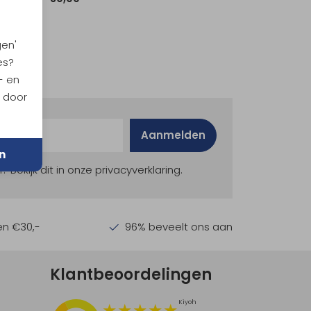
gen'
es?
- en
n door
Aanmelden
n
ekijk dit in onze privacyverklaring.
en €30,-
96% beveelt ons aan
Klantbeoordelingen