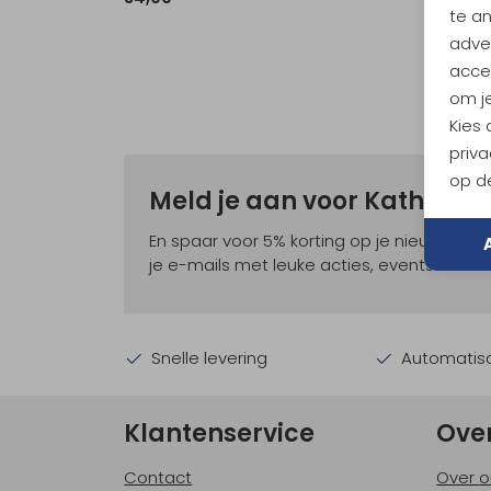
te a
adver
accep
om je
Kies
priva
op de
Meld je aan voor Kathma
En spaar voor 5% korting op je nieuwe ou
je e-mails met leuke acties, events en nie
Snelle levering
Automatisc
Klantenservice
Ove
Contact
Over o