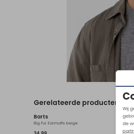
C
Gerelateerde producten
Wij g
gebru
Barts
Barts
Big Fur Earmuffs beige
Powers
de w
part
34,99
39,99