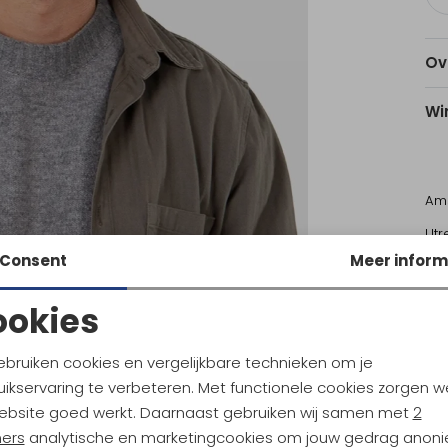
Ov
Wi
Am
Utr
Consent
Meer inform
Ke
ookies
Noodzakelijke cookies
Personalisatie cookies
ebruiken cookies en vergelijkbare technieken om je
ikservaring te verbeteren. Met functionele cookies zorgen w
Barts
Analytische cookies
Marketing cookies
tretch Touch Gloves Navy
Tangalle Beanie aubergine
ebsite goed werkt. Daarnaast gebruiken wij samen met
2
ners
analytische en marketingcookies om jouw gedrag anon
29,99