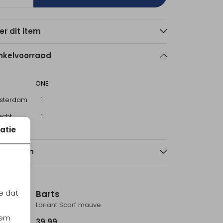
er dit item
nkelvoorraad
ONE
sterdam
1
echt
1
atie
nmerken
e dat
Barts
Loriant Scarf mauve
iem
39,99