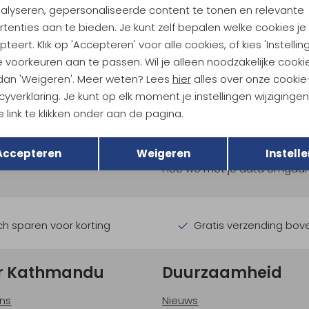
nalyseren, gepersonaliseerde content te tonen en relevante
tenties aan te bieden. Je kunt zelf bepalen welke cookies je
teert. Klik op 'Accepteren' voor alle cookies, of kies 'Instellin
 voorkeuren aan te passen. Wil je alleen noodzakelijke cooki
 dan 'Weigeren'. Meer weten? Lees
hier
alles over onze cookie
cyverklaring. Je kunt op elk moment je instellingen wijziginge
 link te klikken onder aan de pagina.
ndu Hoogtepunten
Terug
Opslaan
tdoorgear! Als bonus ontvang
Accepteren
Weigeren
Instelle
uwe collecties!
Hoe we met je data omgaan? B
h sparen voor korting
Gratis verzending bov
r Kathmandu
Duurzaamheid
ns
Nieuws