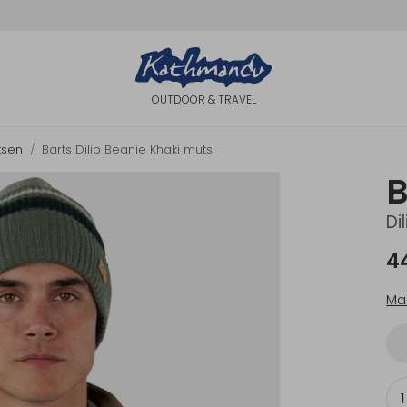
OUTDOOR & TRAVEL
tsen
Barts Dilip Beanie Khaki muts
B
Di
4
Ma