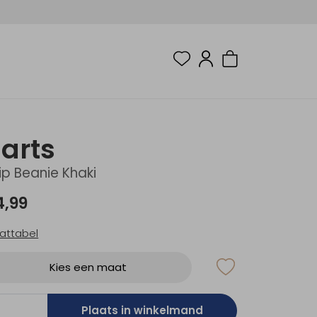
arts
lip Beanie Khaki
4,99
attabel
Kies een maat
Plaats in winkelmand