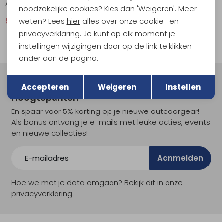
Apteryx 3 Willow Bough Green
noodzakelijke cookies? Kies dan 'Weigeren'. Meer
weten? Lees
hier
alles over onze cookie- en
918,95
1.149,00
privacyverklaring. Je kunt op elk moment je
instellingen wijzigingen door op de link te klikken
onder aan de pagina.
Terug
Opslaan
Meld je aan voor Kathmandu
Accepteren
Weigeren
Instellen
Hoogtepunten
En spaar voor 5% korting op je nieuwe outdoorgear!
Als bonus ontvang je e-mails met leuke acties, events
en nieuwe collecties!
Aanmelden
Hoe we met je data omgaan? Bekijk dit in onze
privacyverklaring.