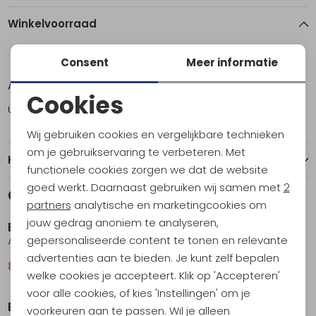
Winkelvoorraad
Consent
Meer informatie
ONE
Amsterdam
1
Cookies
Utrecht
3
Noodzakelijke cookies
Wij gebruiken cookies en vergelijkbare technieken
Personalisatie cookies
om je gebruikservaring te verbeteren. Met
Kenmerken
functionele cookies zorgen we dat de website
Analytische cookies
goed werkt. Daarnaast gebruiken wij samen met
2
Gerelateerde producten
Sale
Sale
Marketing cookies
partners
analytische en marketingcookies om
jouw gedrag anoniem te analyseren,
Bach
Bach
gepersonaliseerde content te tonen en relevante
Apteryx 2 Willow Bough Green
Guam 3 Willow Bough Green
advertenties aan te bieden. Je kunt zelf bepalen
838,95
1.049,00
838,95
1.049,00
welke cookies je accepteert. Klik op 'Accepteren'
Sale
voor alle cookies, of kies 'Instellingen' om je
Bach
voorkeuren aan te passen. Wil je alleen