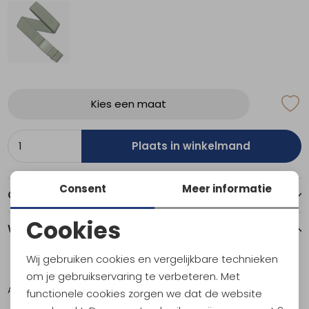
Kies een maat
Plaats in winkelmand
Consent
Meer informatie
Over dit item
Cookies
Winkelvoorraad
Noodzakelijke cookies
Wij gebruiken cookies en vergelijkbare technieken
ONE
Personalisatie cookies
om je gebruikservaring te verbeteren. Met
Amsterdam
2
functionele cookies zorgen we dat de website
Analytische cookies