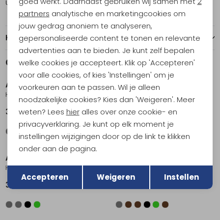
goed werkt. Daarnaast gebruiken wij samen met
2
Utrecht
1
Marketing cookies
partners
analytische en marketingcookies om
jouw gedrag anoniem te analyseren,
Kenmerken
gepersonaliseerde content te tonen en relevante
advertenties aan te bieden. Je kunt zelf bepalen
Gerelateerde producten
welke cookies je accepteert. Klik op 'Accepteren'
voor alle cookies, of kies 'Instellingen' om je
Arcade
Arcade
voorkeuren aan te passen. Wil je alleen
Hardware Slim Sage
Aero Black
noodzakelijke cookies? Kies dan 'Weigeren'. Meer
weten? Lees
hier
alles over onze cookie- en
39,95
44,95
privacyverklaring. Je kunt op elk moment je
instellingen wijzigingen door op de link te klikken
onder aan de pagina.
Arcade
Arcade
Terug
Opslaan
Hardware Iron
Atlas Sage
Accepteren
Weigeren
Instellen
39,95
34,95