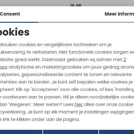
16,95
Consent
Meer inform
ookies
Noodzakelijke cookies
Personalisatie cookies
ebruiken cookies en vergelijkbare technieken om je
ikservaring te verbeteren. Met functionele cookies zorgen w
Analytische cookies
Marketing cookies
ebsite goed werkt. Daarnaast gebruiken wij samen met
2
ndu Hoogtepunten
ners
analytische en marketingcookies om jouw gedrag anon
tdoorgear! Als bonus ontvang
nalyseren, gepersonaliseerde content te tonen en relevante
uwe collecties!
Hoe we met je data omgaan? B
tenties aan te bieden. Je kunt zelf bepalen welke cookies je
teert. Klik op 'Accepteren' voor alle cookies, of kies 'Instellin
 voorkeuren aan te passen. Wil je alleen noodzakelijke cooki
h sparen voor korting
Gratis verzending bov
 dan 'Weigeren'. Meer weten? Lees
hier
alles over onze cookie
cyverklaring. Je kunt op elk moment je instellingen wijziginge
 link te klikken onder aan de pagina.
r Kathmandu
Duurzaamheid
Terug
Opslaan