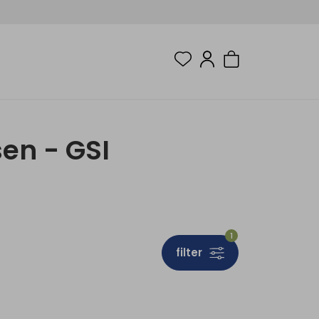
sen - GSI
1
filter