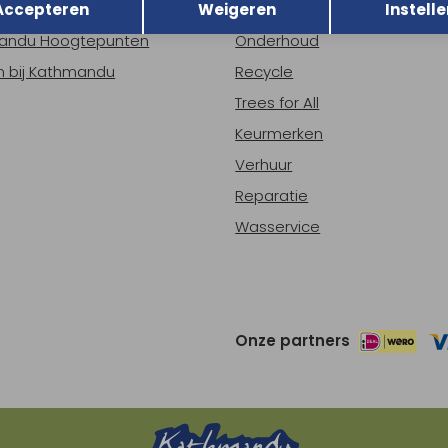
Accepteren
Weigeren
Instelle
ns
Nieuws
andu Hoogtepunten
Onderhoud
 bij Kathmandu
Recycle
Trees for All
Keurmerken
Verhuur
Reparatie
Wasservice
Onze partners