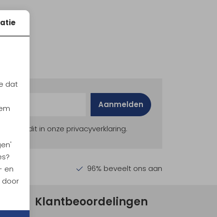
atie
e dat
Aanmelden
iem
ekijk dit in onze privacyverklaring.
gen'
es?
en €30,-
96% beveelt ons aan
- en
n door
Klantbeoordelingen