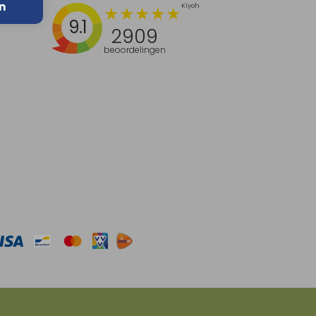
n
9.1
2909
beoordelingen