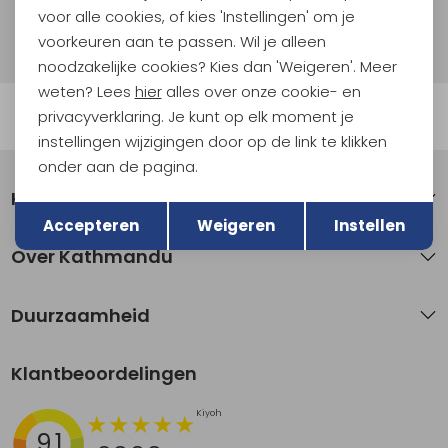
voor alle cookies, of kies 'Instellingen' om je
Hoe we met je data omgaan? Bekijk dit in onze
privacyverklaring.
voorkeuren aan te passen. Wil je alleen
noodzakelijke cookies? Kies dan 'Weigeren'. Meer
weten? Lees
hier
alles over onze cookie- en
Automatisch sparen voor korting
privacyverklaring. Je kunt op elk moment je
instellingen wijzigingen door op de link te klikken
onder aan de pagina.
Klantenservice
Terug
Opslaan
Accepteren
Weigeren
Instellen
Over Kathmandu
Duurzaamheid
Klantbeoordelingen
9.1