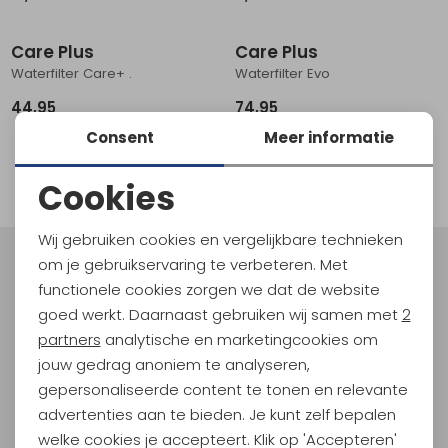
Schoenonderhoud
Bagagezakken en Tonnen
Wandelstokken en Gamaschen
Kampeermeubels
Pof, Pofzakken en Training
Wandelschoenen Heren
Skibroeken
Expeditie accessoires
Expeditie jassen
Fietsbroeken
Expeditie accessoires
Care Plus
Care Plus
Rugzak accessoires
Cadeaus en Diensten
Wassen
Klimtouw en Bandsling
Sokken
Fietsbroeken
Expeditie broeken
Waterfilter Care+ .
Waterfilter Evo
44,95
74,95
Ijsklimmen en Stijgijzers
Drinksysteem
Expeditie broeken
Consent
Meer informatie
1
Sneeuwwandelen
Wandelstokken en Gamaschen
filter
Cookies
Zonnebrillen
Noodzakelijke cookies
Wij gebruiken cookies en vergelijkbare technieken
Personalisatie cookies
om je gebruikservaring te verbeteren. Met
Meld je aan voor Kathmandu
functionele cookies zorgen we dat de website
Hoogtepunten
Analytische cookies
goed werkt. Daarnaast gebruiken wij samen met
2
En spaar voor 5% korting op je nieuwe outdoorgear!
Marketing cookies
partners
analytische en marketingcookies om
Als bonus ontvang je e-mails met leuke acties, events
jouw gedrag anoniem te analyseren,
en nieuwe collecties!
gepersonaliseerde content te tonen en relevante
advertenties aan te bieden. Je kunt zelf bepalen
Aanmelden
welke cookies je accepteert. Klik op 'Accepteren'