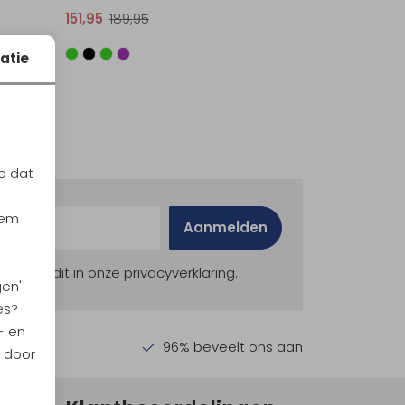
151,95
189,95
atie
e dat
iem
Aanmelden
ekijk dit in onze privacyverklaring.
gen'
es?
- en
en €30,-
96% beveelt ons aan
n door