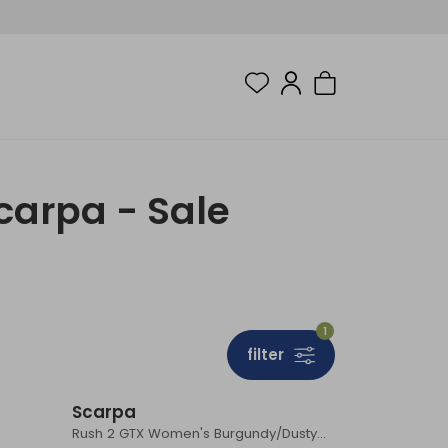
arpa - Sale
1
filter
Sale
Sale
Scarpa
e
Rush 2 GTX Women's Burgundy/DustyOrange