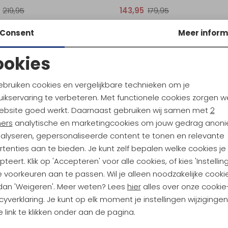
219,95
143,95
179,95
Consent
Meer inform
ookies
Noodzakelijke cookies
Personalisatie cookies
ebruiken cookies en vergelijkbare technieken om je
ikservaring te verbeteren. Met functionele cookies zorgen w
Analytische cookies
Marketing cookies
ebsite goed werkt. Daarnaast gebruiken wij samen met
2
ndu Hoogtepunten
ners
analytische en marketingcookies om jouw gedrag anon
nalyseren, gepersonaliseerde content te tonen en relevante
tdoorgear! Als bonus ontvang
tenties aan te bieden. Je kunt zelf bepalen welke cookies je
uwe collecties!
Hoe we met je data omgaan? B
teert. Klik op 'Accepteren' voor alle cookies, of kies 'Instellin
 voorkeuren aan te passen. Wil je alleen noodzakelijke cooki
 dan 'Weigeren'. Meer weten? Lees
hier
alles over onze cookie
h sparen voor korting
Gratis verzending bov
cyverklaring. Je kunt op elk moment je instellingen wijziginge
 link te klikken onder aan de pagina.
Terug