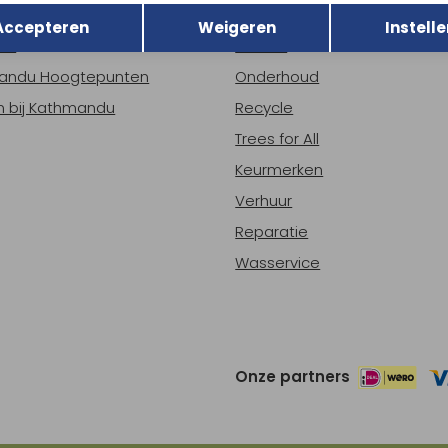
r Kathmandu
Duurzaamheid
Opslaan
Accepteren
Weigeren
Instelle
ns
Nieuws
andu Hoogtepunten
Onderhoud
 bij Kathmandu
Recycle
Trees for All
Keurmerken
Verhuur
Reparatie
Wasservice
Onze partners