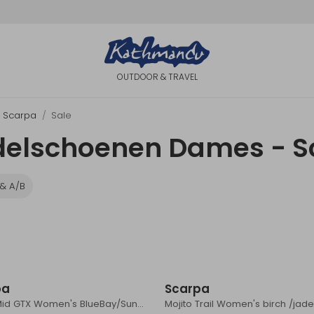
OUTDOOR & TRAVEL
Scarpa
Sale
elschoenen Dames - Sc
& A/B
Sale
pa
Scarpa
Rapid Mid GTX Women's BlueBay/SunnyOrange
Mojito Trail Women's birch /jad