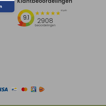
Klantbeoordelingen
n
9.1
2908
beoordelingen