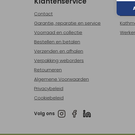
Klantenservice
Ove
Contact
Over o
Garantie, reparatie en service
Kathm
Voorraad en collectie
Werken
Bestellen en betalen
Verzenden en afhalen
Verpakking weborders
Retourneren
Algemene Voorwaarden
Privacybeleid
Cookiebeleid
Volg ons