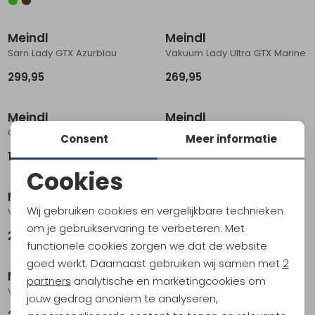
Meindl
Meindl
Sarn Lady GTX Azurblau
Vakuum Lady Ultra GTX Marine
299,95
269,95
Meindl
Meindl
Ontario Lady GTX Nachtblau
Caracas Lady GTX Marine
Consent
Meer informatie
199,90
259,95
Cookies
Noodzakelijke cookies
Meindl
Meindl
Wij gebruiken cookies en vergelijkbare technieken
Vakuum Fit Lady II Mittel GTX Braun
Vakuum Fit Lady II Weit GTX Braun
Personalisatie cookies
om je gebruikservaring te verbeteren. Met
299,95
299,95
functionele cookies zorgen we dat de website
Analytische cookies
goed werkt. Daarnaast gebruiken wij samen met
2
Meindl
Meindl
Marketing cookies
partners
analytische en marketingcookies om
Vakuum Fit Lady II Schmal GTX Braun
Power Walker Lady 3.0 GTX Jeans / Silber
jouw gedrag anoniem te analyseren,