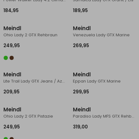
Schoenonderhoud
Bagagezakken en Tonnen
Wandelstokken en Gamaschen
Kampeermeubels
Pof, Pofzakken en Training
Wandelschoenen Heren
Skibroeken
Expeditie accessoires
Expeditie jassen
Fietsbroeken
Expeditie accessoires
184,95
189,95
Nieuw
Nieuw
Rugzak accessoires
Cadeaus en Diensten
Wassen
Klimtouw en Bandsling
Sokken
Fietsbroeken
Expeditie broeken
Meindl
Meindl
Ohio Lady 2 GTX Rehbraun
Venezuela Lady GTX Marine
Ijsklimmen en Stijgijzers
Drinksysteem
Expeditie broeken
249,95
269,95
Sneeuwwandelen
Wandelstokken en Gamaschen
Zonnebrillen
Meindl
Meindl
Lite Trail Lady GTX Jeans / Azur
Eppan Lady GTX Marine
209,95
299,95
Meindl
Meindl
Ohio Lady 2 GTX Pistazie
Paradiso Lady MFS GTX Rehbraun/Karminrot
249,95
319,00