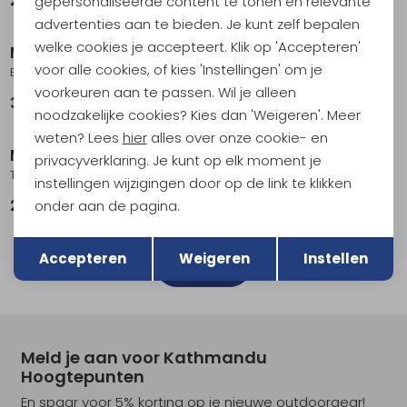
299,95
214,95
gepersonaliseerde content te tonen en relevante
advertenties aan te bieden. Je kunt zelf bepalen
welke cookies je accepteert. Klik op 'Accepteren'
Meindl
Meindl
voor alle cookies, of kies 'Instellingen' om je
Bernina II lady Dunkelbraun
Rapide Lady GTX Antrazit Azur
voorkeuren aan te passen. Wil je alleen
359,00
219,95
noodzakelijke cookies? Kies dan 'Weigeren'. Meer
weten? Lees
hier
alles over onze cookie- en
Meindl
Meindl
privacyverklaring. Je kunt op elk moment je
Tessin Lady Identity GTX Dunkelbraun
Orlando Lady GTX Marine
instellingen wijzigingen door op de link te klikken
onder aan de pagina.
299,95
239,95
Terug
Opslaan
1
Accepteren
Weigeren
Instellen
filter
Meld je aan voor Kathmandu
Hoogtepunten
En spaar voor 5% korting op je nieuwe outdoorgear!