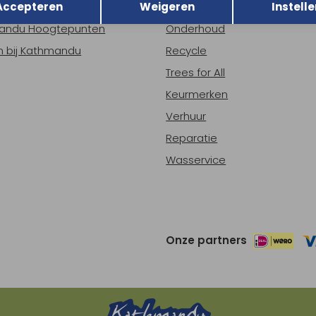
Accepteren
Weigeren
Instelle
ns
Nieuws
andu Hoogtepunten
Onderhoud
 bij Kathmandu
Recycle
Trees for All
Keurmerken
Verhuur
Reparatie
Wasservice
Onze partners