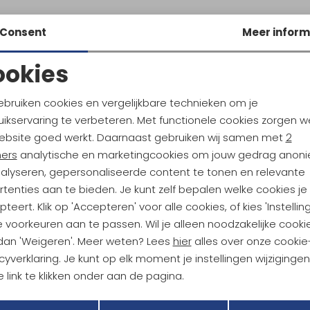
Consent
Meer inform
ookies
Noodzakelijke cookies
Personalisatie cookies
ebruiken cookies en vergelijkbare technieken om je
ikservaring te verbeteren. Met functionele cookies zorgen w
Analytische cookies
Marketing cookies
ebsite goed werkt. Daarnaast gebruiken wij samen met
2
ndu Hoogtepunten
ners
analytische en marketingcookies om jouw gedrag anon
tdoorgear! Als bonus ontvang
nalyseren, gepersonaliseerde content te tonen en relevante
uwe collecties!
Hoe we met je data omgaan? B
tenties aan te bieden. Je kunt zelf bepalen welke cookies je
teert. Klik op 'Accepteren' voor alle cookies, of kies 'Instellin
 voorkeuren aan te passen. Wil je alleen noodzakelijke cooki
h sparen voor korting
Gratis verzending bov
 dan 'Weigeren'. Meer weten? Lees
hier
alles over onze cookie
cyverklaring. Je kunt op elk moment je instellingen wijziginge
 link te klikken onder aan de pagina.
r Kathmandu
Duurzaamheid
Terug
Opslaan