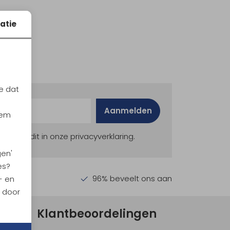
atie
e dat
Aanmelden
iem
ekijk dit in onze privacyverklaring.
gen'
es?
en €30,-
96% beveelt ons aan
- en
n door
Klantbeoordelingen