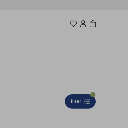
1
filter