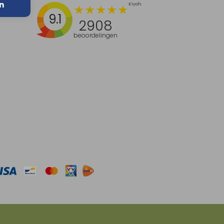
n
9.1
2908
beoordelingen