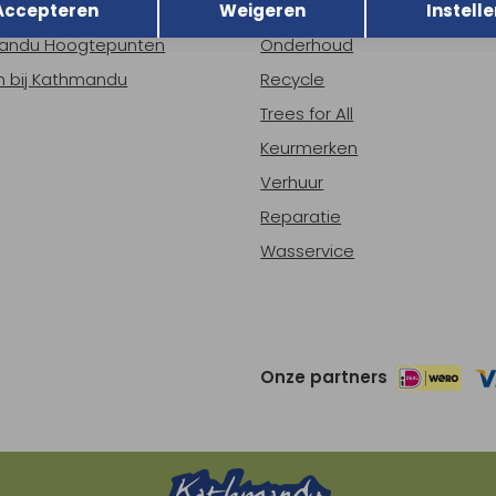
Accepteren
Weigeren
Instelle
ns
Nieuws
andu Hoogtepunten
Onderhoud
 bij Kathmandu
Recycle
Trees for All
Keurmerken
Verhuur
Reparatie
Wasservice
Onze partners