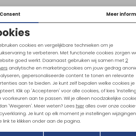
Consent
Meer inform
ookies
Noodzakelijke cookies
Personalisatie cookies
ebruiken cookies en vergelijkbare technieken om je
ikservaring te verbeteren. Met functionele cookies zorgen w
Analytische cookies
Marketing cookies
ebsite goed werkt. Daarnaast gebruiken wij samen met
2
ndu Hoogtepunten
ners
analytische en marketingcookies om jouw gedrag anon
tdoorgear! Als bonus ontvang
nalyseren, gepersonaliseerde content te tonen en relevante
uwe collecties!
Hoe we met je data omgaan? B
tenties aan te bieden. Je kunt zelf bepalen welke cookies je
teert. Klik op 'Accepteren' voor alle cookies, of kies 'Instellin
 voorkeuren aan te passen. Wil je alleen noodzakelijke cooki
h sparen voor korting
Gratis verzending bov
 dan 'Weigeren'. Meer weten? Lees
hier
alles over onze cookie
cyverklaring. Je kunt op elk moment je instellingen wijziginge
 link te klikken onder aan de pagina.
r Kathmandu
Duurzaamheid
Terug
Opslaan