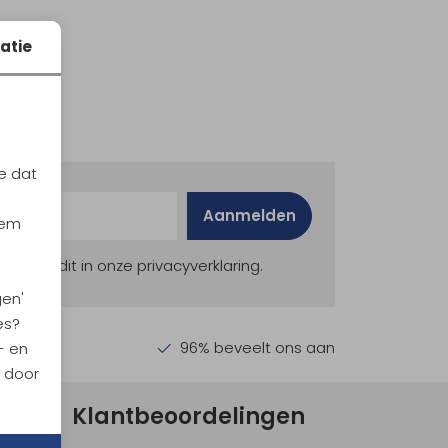
atie
e dat
Aanmelden
iem
ekijk dit in onze privacyverklaring.
gen'
es?
en €30,-
96% beveelt ons aan
- en
n door
Klantbeoordelingen