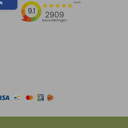
n
9.1
2909
beoordelingen