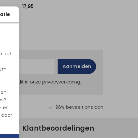
17,95
atie
e dat
Aanmelden
iem
ekijk dit in onze privacyverklaring.
gen'
es?
en €30,-
96% beveelt ons aan
- en
n door
Klantbeoordelingen