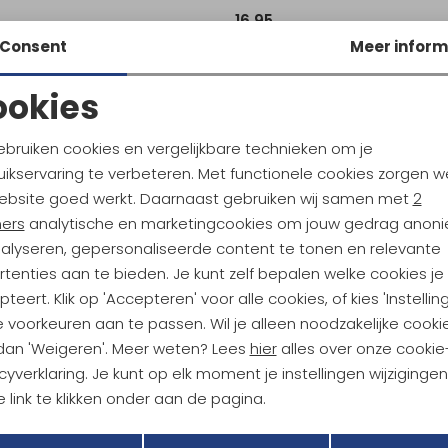
16,95
Consent
Meer inform
ookies
Noodzakelijke cookies
Personalisatie cookies
ebruiken cookies en vergelijkbare technieken om je
ikservaring te verbeteren. Met functionele cookies zorgen w
Analytische cookies
Marketing cookies
ebsite goed werkt. Daarnaast gebruiken wij samen met
2
ndu Hoogtepunten
ners
analytische en marketingcookies om jouw gedrag anon
tdoorgear! Als bonus ontvang
nalyseren, gepersonaliseerde content te tonen en relevante
uwe collecties!
Hoe we met je data omgaan? B
tenties aan te bieden. Je kunt zelf bepalen welke cookies je
teert. Klik op 'Accepteren' voor alle cookies, of kies 'Instellin
 voorkeuren aan te passen. Wil je alleen noodzakelijke cooki
h sparen voor korting
Gratis verzending bov
 dan 'Weigeren'. Meer weten? Lees
hier
alles over onze cookie
cyverklaring. Je kunt op elk moment je instellingen wijziginge
 link te klikken onder aan de pagina.
r Kathmandu
Duurzaamheid
Terug
Opslaan