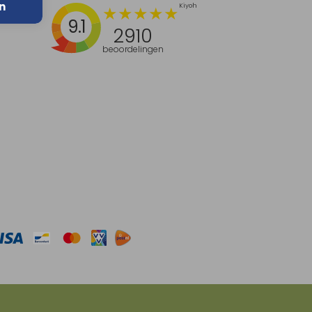
n
9.1
2910
beoordelingen