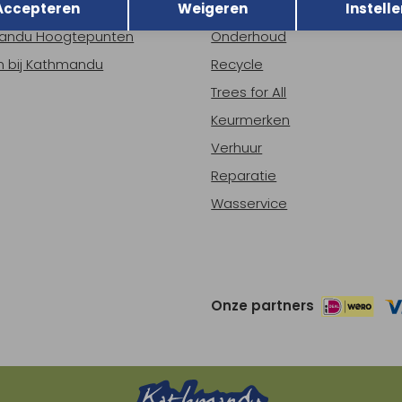
Accepteren
Weigeren
Instelle
ns
Nieuws
andu Hoogtepunten
Onderhoud
 bij Kathmandu
Recycle
Trees for All
Keurmerken
Verhuur
Reparatie
Wasservice
Onze partners