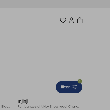
1
filter
Injinji
Run Midweight Mini-Crew Xtralife Black/Grey
Run Lightweight No-Show wool Charcoal