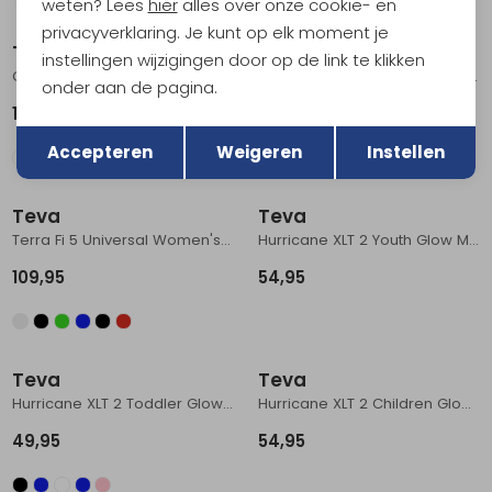
weten? Lees
hier
alles over onze cookie- en
privacyverklaring. Je kunt op elk moment je
Teva
Teva
instellingen wijzigingen door op de link te klikken
Grandview Max Sandal Women's Caribou/ Seedling
Terra Fi Lite Women's Burnt Olive
onder aan de pagina.
129,95
94,95
Terug
Opslaan
Accepteren
Weigeren
Instellen
Teva
Teva
Terra Fi 5 Universal Women's Manzanita Deep Lake
Hurricane XLT 2 Youth Glow Multi
109,95
54,95
Teva
Teva
Hurricane XLT 2 Toddler Glow Multi
Hurricane XLT 2 Children Glow Multi
49,95
54,95