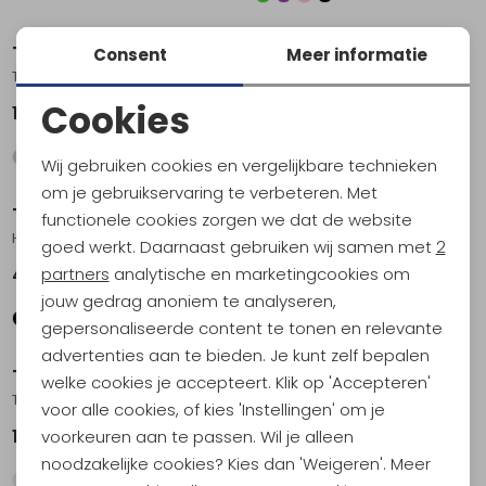
Teva
Teva
Consent
Meer informatie
Tirra Sport Leather Women's Black
Terra Fi Lite Leather Total Eclipse
Cookies
104,95
109,95
Noodzakelijke cookies
Wij gebruiken cookies en vergelijkbare technieken
Personalisatie cookies
om je gebruikservaring te verbeteren. Met
Teva
Teva
functionele cookies zorgen we dat de website
Analytische cookies
Hurricane XLT 2 Toddler Neon Floral Bright Teal
Terra Fi 5 Universal Women's Coconut
goed werkt. Daarnaast gebruiken wij samen met
2
Marketing cookies
partners
analytische en marketingcookies om
49,95
109,95
jouw gedrag anoniem te analyseren,
gepersonaliseerde content te tonen en relevante
Sale
advertenties aan te bieden. Je kunt zelf bepalen
Teva
Teva
welke cookies je accepteert. Klik op 'Accepteren'
Terra Fi 5 Universal Women's Iguana
Hurricane Terra Dactyl Black
voor alle cookies, of kies 'Instellingen' om je
voorkeuren aan te passen. Wil je alleen
109,95
62,95
89,95
noodzakelijke cookies? Kies dan 'Weigeren'. Meer