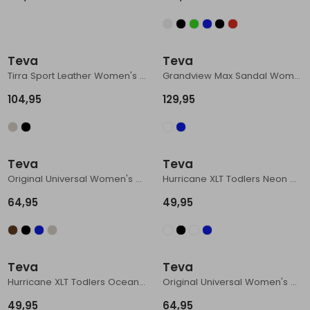
Schoenonderhoud
Bagagezakken en Tonnen
Wandelstokken en Gamaschen
Kampeermeubels
Pof, Pofzakken en Training
Wandelschoenen Heren
Skibroeken
Expeditie accessoires
Expeditie jassen
Fietsbroeken
Expeditie accessoires
Rugzak accessoires
Cadeaus en Diensten
Wassen
Klimtouw en Bandsling
Sokken
Fietsbroeken
Expeditie broeken
Teva
Teva
Tirra Sport Leather Women's Tan
Grandview Max Sandal Women's Seagrass
Ijsklimmen en Stijgijzers
Drinksysteem
Expeditie broeken
104,95
129,95
Sneeuwwandelen
Wandelstokken en Gamaschen
Zonnebrillen
Teva
Teva
Original Universal Women's Windy Summer Dazzling Blue
Hurricane XLT Todlers Neon Multi
64,95
49,95
Teva
Teva
Hurricane XLT Todlers Ocean Creatures Dazzling Blue
Original Universal Women's Boulder
49,95
64,95