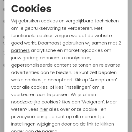
Cookies
69,95
69,95
Noodzakelijke cookies
Wij gebruiken cookies en vergelijkbare technieken
Personalisatie cookies
om je gebruikservaring te verbeteren. Met
functionele cookies zorgen we dat de website
Giesswein
Giesswein
Analytische cookies
goed werkt. Daarnaast gebruiken wij samen met
2
Wildpoldsried Taupe
Kiel Women's Schiefer
Marketing cookies
partners
analytische en marketingcookies om
74,95
74,95
jouw gedrag anoniem te analyseren,
gepersonaliseerde content te tonen en relevante
advertenties aan te bieden. Je kunt zelf bepalen
1
welke cookies je accepteert. Klik op 'Accepteren'
filter
voor alle cookies, of kies 'Instellingen' om je
voorkeuren aan te passen. Wil je alleen
noodzakelijke cookies? Kies dan 'Weigeren'. Meer
weten? Lees
hier
alles over onze cookie- en
Meld je aan voor Kathmandu
privacyverklaring. Je kunt op elk moment je
Hoogtepunten
instellingen wijzigingen door op de link te klikken
En spaar voor 5% korting op je nieuwe outdoorgear!
onder aan de pagina.