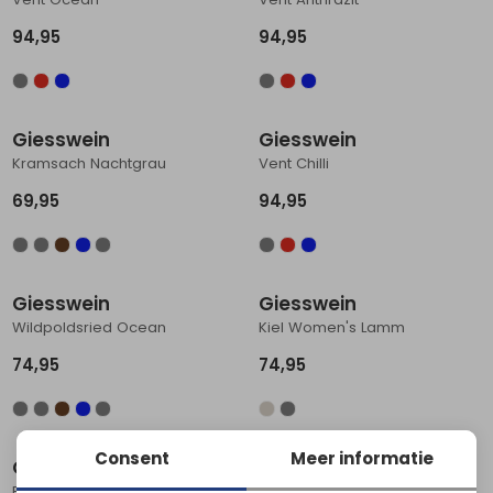
Schoenonderhoud
Bagagezakken en Tonnen
Wandelstokken en Gamaschen
Kampeermeubels
Pof, Pofzakken en Training
Wandelschoenen Heren
Skibroeken
Expeditie accessoires
Expeditie jassen
Fietsbroeken
Expeditie accessoires
94,95
94,95
Rugzak accessoires
Cadeaus en Diensten
Wassen
Klimtouw en Bandsling
Sokken
Fietsbroeken
Expeditie broeken
Ijsklimmen en Stijgijzers
Drinksysteem
Expeditie broeken
Giesswein
Giesswein
Kramsach Nachtgrau
Vent Chilli
Sneeuwwandelen
Wandelstokken en Gamaschen
69,95
94,95
Zonnebrillen
Giesswein
Giesswein
Wildpoldsried Ocean
Kiel Women's Lamm
74,95
74,95
Consent
Meer informatie
Giesswein
Giesswein
Baumkirchen Anthrazit
Kramsach Schiefer