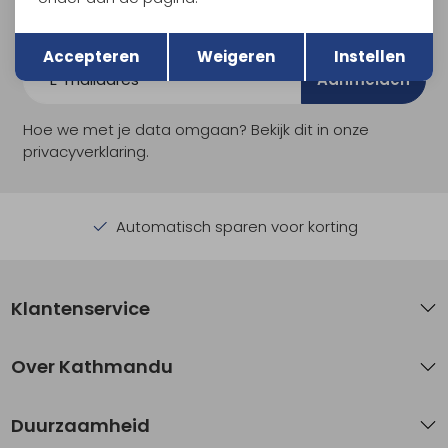
Als bonus ontvang je e-mails met leuke acties, events
Terug
en nieuwe collecties!
Opslaan
Accepteren
Weigeren
Instellen
Aanmelden
Hoe we met je data omgaan? Bekijk dit in onze
privacyverklaring.
Automatisch sparen voor korting
Klantenservice
Over Kathmandu
Duurzaamheid