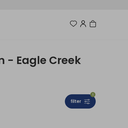
 - Eagle Creek
1
filter
Sale