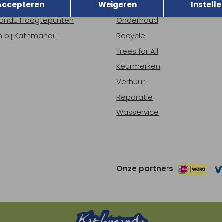
Accepteren
Weigeren
Instelle
ns
Nieuws
andu Hoogtepunten
Onderhoud
 bij Kathmandu
Recycle
Trees for All
Keurmerken
Verhuur
Reparatie
Wasservice
Onze partners