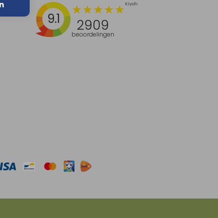
n
9.1
2909
beoordelingen