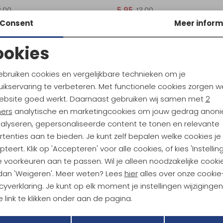
3,00
5,95
13,00
Consent
Meer inform
ookies
Noodzakelijke cookies
Personalisatie cookies
ebruiken cookies en vergelijkbare technieken om je
ikservaring te verbeteren. Met functionele cookies zorgen w
Analytische cookies
Marketing cookies
ebsite goed werkt. Daarnaast gebruiken wij samen met
2
ndu Hoogtepunten
ners
analytische en marketingcookies om jouw gedrag anon
tdoorgear! Als bonus ontvang
nalyseren, gepersonaliseerde content te tonen en relevante
uwe collecties!
Hoe we met je data omgaan? B
tenties aan te bieden. Je kunt zelf bepalen welke cookies je
teert. Klik op 'Accepteren' voor alle cookies, of kies 'Instellin
 voorkeuren aan te passen. Wil je alleen noodzakelijke cooki
h sparen voor korting
Gratis verzending bov
 dan 'Weigeren'. Meer weten? Lees
hier
alles over onze cookie
cyverklaring. Je kunt op elk moment je instellingen wijziginge
 link te klikken onder aan de pagina.
r Kathmandu
Duurzaamheid
Terug
Opslaan