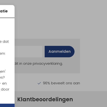
atie
e dat
Aanmelden
iem
ekijk dit in onze privacyverklaring.
gen'
es?
en €30,-
96% beveelt ons aan
- en
n door
Klantbeoordelingen