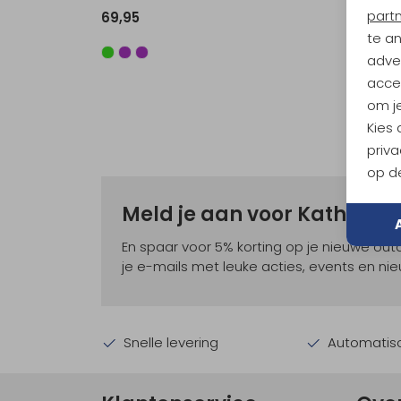
part
69,95
69,95
te a
adver
accep
om je
Kies
priva
op de
Meld je aan voor Kathma
En spaar voor 5% korting op je nieuwe ou
je e-mails met leuke acties, events en nie
Snelle levering
Automatisc