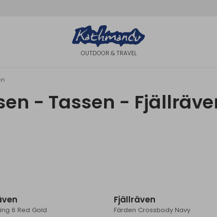
OUTDOOR & TRAVEL
en
en - Tassen - Fjällräve
räven
Fjällräven
ling 6 Red Gold
Färden Crossbody Navy