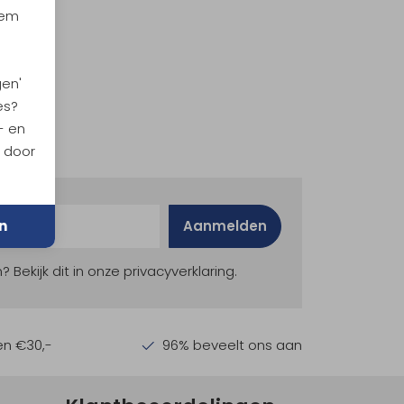
iem
gen'
es?
- en
n door
n
Aanmelden
ekijk dit in onze privacyverklaring.
en €30,-
96% beveelt ons aan