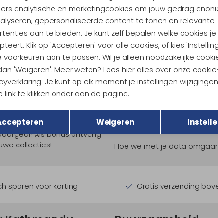
ners
analytische en marketingcookies om jouw gedrag anon
69,95
nalyseren, gepersonaliseerde content te tonen en relevante
tenties aan te bieden. Je kunt zelf bepalen welke cookies je
teert. Klik op 'Accepteren' voor alle cookies, of kies 'Instellin
 voorkeuren aan te passen. Wil je alleen noodzakelijke cooki
 dan 'Weigeren'. Meer weten? Lees
hier
alles over onze cookie
cyverklaring. Je kunt op elk moment je instellingen wijziginge
 link te klikken onder aan de pagina.
Terug
Opslaan
ndu Hoogtepunten
Accepteren
Weigeren
Instelle
tdoorgear! Als bonus ontvang
uwe collecties!
Hoe we met je data omgaan? B
h sparen voor korting
Gratis verzending bov