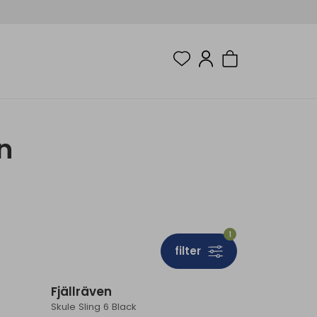
n
1
filter
Fjällräven
Skule Sling 6 Black