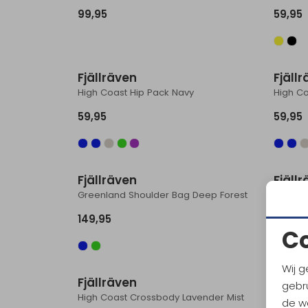
99,95
59,95
Fjällräven
Fjäll
High Coast Hip Pack Navy
High Co
59,95
59,95
Fjällräven
Fjäll
Greenland Shoulder Bag Deep Forest
High Co
149,95
59,95
C
Wij g
Fjällräven
Fjäll
gebru
High Coast Crossbody Lavender Mist
High C
de w