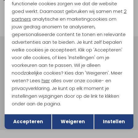
functionele cookies zorgen we dat de website
Analytische cookies
goed werkt. Daarnaast gebruiken wij samen met
2
1
Marketing cookies
partners
analytische en marketingcookies om
filter
jouw gedrag anoniem te analyseren,
gepersonaliseerde content te tonen en relevante
advertenties aan te bieden. Je kunt zelf bepalen
welke cookies je accepteert. Klik op 'Accepteren'
Meld je aan voor Kathmandu
Hoogtepunten
voor alle cookies, of kies 'Instellingen' om je
voorkeuren aan te passen. Wil je alleen
En spaar voor 5% korting op je nieuwe outdoorgear!
noodzakelijke cookies? Kies dan 'Weigeren'. Meer
Als bonus ontvang je e-mails met leuke acties, events
en nieuwe collecties!
weten? Lees
hier
alles over onze cookie- en
privacyverklaring. Je kunt op elk moment je
Aanmelden
instellingen wijzigingen door op de link te klikken
onder aan de pagina.
Hoe we met je data omgaan? Bekijk dit in onze
Terug
Opslaan
privacyverklaring.
Accepteren
Weigeren
Instellen