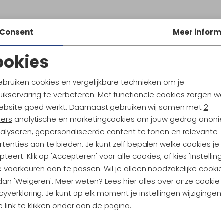
Consent
Meer inform
ookies
Noodzakelijke cookies
Personalisatie cookies
ebruiken cookies en vergelijkbare technieken om je
ikservaring te verbeteren. Met functionele cookies zorgen w
Analytische cookies
Marketing cookies
ebsite goed werkt. Daarnaast gebruiken wij samen met
2
ndu Hoogtepunten
ners
analytische en marketingcookies om jouw gedrag anon
nalyseren, gepersonaliseerde content te tonen en relevante
tdoorgear! Als bonus ontvang
tenties aan te bieden. Je kunt zelf bepalen welke cookies je
uwe collecties!
Hoe we met je data omgaan? B
teert. Klik op 'Accepteren' voor alle cookies, of kies 'Instellin
 voorkeuren aan te passen. Wil je alleen noodzakelijke cooki
 dan 'Weigeren'. Meer weten? Lees
hier
alles over onze cookie
h sparen voor korting
Gratis verzending bov
cyverklaring. Je kunt op elk moment je instellingen wijziginge
 link te klikken onder aan de pagina.
Terug