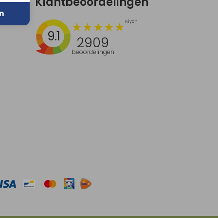
Klantbeoordelingen
n
9.1
2909
beoordelingen