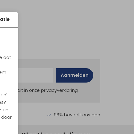
atie
e dat
iem
Aanmelden
ekijk dit in onze privacyverklaring.
gen'
es?
- en
en €30,-
96% beveelt ons aan
n door