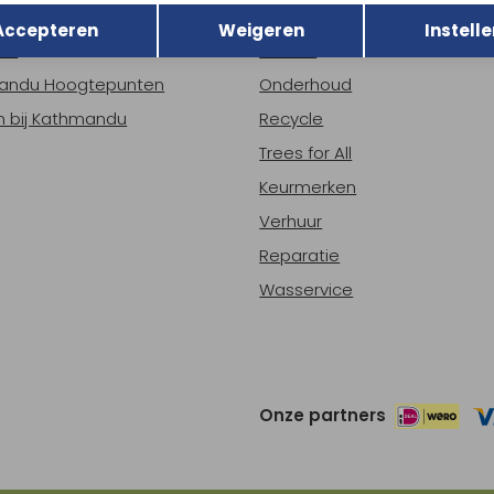
r Kathmandu
Duurzaamheid
Opslaan
Accepteren
Weigeren
Instelle
ns
Nieuws
andu Hoogtepunten
Onderhoud
 bij Kathmandu
Recycle
Trees for All
Keurmerken
Verhuur
Reparatie
Wasservice
Onze partners