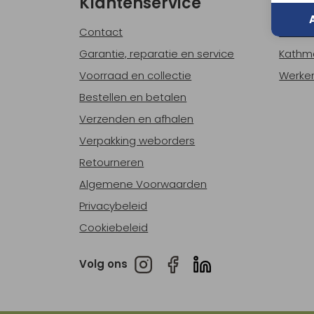
Klantenservice
Ove
Contact
Over o
Garantie, reparatie en service
Kathm
Voorraad en collectie
Werken
Bestellen en betalen
Verzenden en afhalen
Verpakking weborders
Retourneren
Algemene Voorwaarden
Privacybeleid
Cookiebeleid
Volg ons