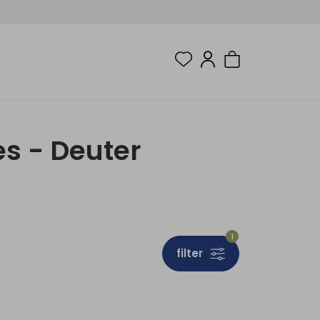
s - Deuter
1
filter