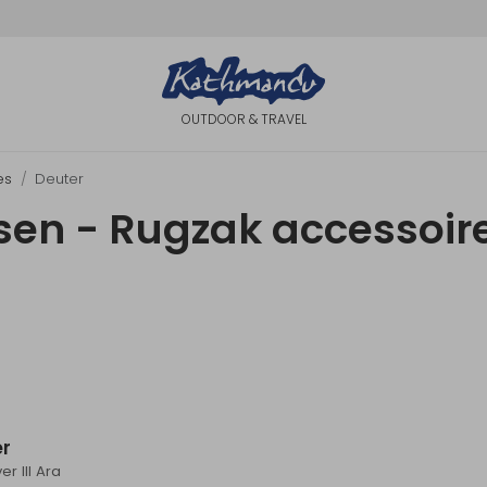
OUTDOOR & TRAVEL
es
Deuter
en - Rugzak accessoire
er
er III Ara