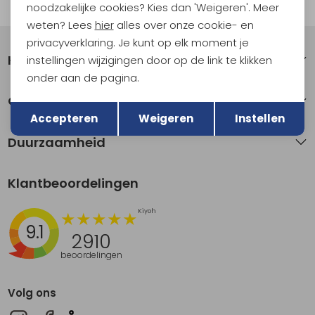
Automatisch sparen voor korting
noodzakelijke cookies? Kies dan 'Weigeren'. Meer
weten? Lees
hier
alles over onze cookie- en
privacyverklaring. Je kunt op elk moment je
Klantenservice
instellingen wijzigingen door op de link te klikken
onder aan de pagina.
Terug
Over Kathmandu
Opslaan
Accepteren
Weigeren
Instellen
Duurzaamheid
Klantbeoordelingen
9.1
2910
beoordelingen
Volg ons