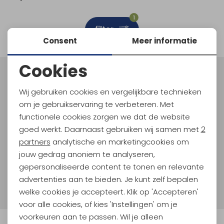
Schoenonderhoud
Bagagezakken en Tonnen
Wandelstokken en Gamaschen
Kampeermeubels
Pof, Pofzakken en Training
Wandelschoenen Heren
Skibroeken
Expeditie accessoires
Expeditie jassen
Fietsbroeken
Expeditie accessoires
1
filter
Rugzak accessoires
Cadeaus en Diensten
Wassen
Klimtouw en Bandsling
Sokken
Fietsbroeken
Expeditie broeken
Consent
Meer informatie
Ijsklimmen en Stijgijzers
Drinksysteem
Expeditie broeken
Cookies
Noodzakelijke cookies
Sneeuwwandelen
Wandelstokken en Gamaschen
Meld je aan voor Kathmandu
Hoogtepunten
Wij gebruiken cookies en vergelijkbare technieken
Personalisatie cookies
Zonnebrillen
om je gebruikservaring te verbeteren. Met
En spaar voor 5% korting op je nieuwe outdoorgear!
Als bonus ontvang je e-mails met leuke acties, events
functionele cookies zorgen we dat de website
Analytische cookies
en nieuwe collecties!
goed werkt. Daarnaast gebruiken wij samen met
2
Marketing cookies
partners
analytische en marketingcookies om
Aanmelden
jouw gedrag anoniem te analyseren,
gepersonaliseerde content te tonen en relevante
Hoe we met je data omgaan? Bekijk dit in onze
advertenties aan te bieden. Je kunt zelf bepalen
privacyverklaring.
welke cookies je accepteert. Klik op 'Accepteren'
voor alle cookies, of kies 'Instellingen' om je
voorkeuren aan te passen. Wil je alleen