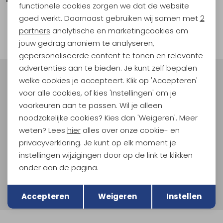
functionele cookies zorgen we dat de website
Analytische cookies
goed werkt. Daarnaast gebruiken wij samen met
2
1
Marketing cookies
partners
analytische en marketingcookies om
filter
jouw gedrag anoniem te analyseren,
gepersonaliseerde content te tonen en relevante
advertenties aan te bieden. Je kunt zelf bepalen
welke cookies je accepteert. Klik op 'Accepteren'
Meld je aan voor Kathmandu
Hoogtepunten
voor alle cookies, of kies 'Instellingen' om je
voorkeuren aan te passen. Wil je alleen
En spaar voor 5% korting op je nieuwe outdoorgear!
noodzakelijke cookies? Kies dan 'Weigeren'. Meer
Als bonus ontvang je e-mails met leuke acties, events
en nieuwe collecties!
weten? Lees
hier
alles over onze cookie- en
privacyverklaring. Je kunt op elk moment je
Aanmelden
instellingen wijzigingen door op de link te klikken
onder aan de pagina.
Hoe we met je data omgaan? Bekijk dit in onze
Terug
Opslaan
privacyverklaring.
Accepteren
Weigeren
Instellen