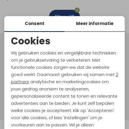
Schoenonderhoud
Bagagezakken en Tonnen
Wandelstokken en Gamaschen
Kampeermeubels
Pof, Pofzakken en Training
Wandelschoenen Heren
Skibroeken
Expeditie accessoires
Expeditie jassen
Fietsbroeken
Expeditie accessoires
1
filter
Rugzak accessoires
Cadeaus en Diensten
Wassen
Klimtouw en Bandsling
Sokken
Fietsbroeken
Expeditie broeken
Consent
Meer informatie
Ijsklimmen en Stijgijzers
Drinksysteem
Expeditie broeken
Cookies
Noodzakelijke cookies
Sneeuwwandelen
Wandelstokken en Gamaschen
Meld je aan voor Kathmandu
Hoogtepunten
Wij gebruiken cookies en vergelijkbare technieken
Personalisatie cookies
Zonnebrillen
om je gebruikservaring te verbeteren. Met
En spaar voor 5% korting op je nieuwe outdoorgear!
Als bonus ontvang je e-mails met leuke acties, events
functionele cookies zorgen we dat de website
Analytische cookies
en nieuwe collecties!
goed werkt. Daarnaast gebruiken wij samen met
2
Marketing cookies
partners
analytische en marketingcookies om
Aanmelden
jouw gedrag anoniem te analyseren,
gepersonaliseerde content te tonen en relevante
Hoe we met je data omgaan? Bekijk dit in onze
advertenties aan te bieden. Je kunt zelf bepalen
privacyverklaring.
welke cookies je accepteert. Klik op 'Accepteren'
voor alle cookies, of kies 'Instellingen' om je
voorkeuren aan te passen. Wil je alleen