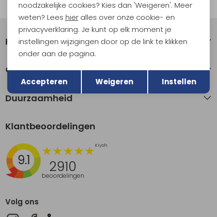
Automatisch sparen voor korting
noodzakelijke cookies? Kies dan 'Weigeren'. Meer
weten? Lees
hier
alles over onze cookie- en
privacyverklaring. Je kunt op elk moment je
Klantenservice
instellingen wijzigingen door op de link te klikken
onder aan de pagina.
Terug
Over Kathmandu
Opslaan
Accepteren
Weigeren
Instellen
Duurzaamheid
Klantbeoordelingen
9.1
2910
beoordelingen
Volg ons