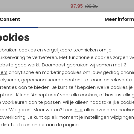
97,95
139,95
Consent
Meer inform
ookies
Noodzakelijke cookies
Personalisatie cookies
ebruiken cookies en vergelijkbare technieken om je
ikservaring te verbeteren. Met functionele cookies zorgen w
Analytische cookies
Marketing cookies
ebsite goed werkt. Daarnaast gebruiken wij samen met
2
ndu Hoogtepunten
ners
analytische en marketingcookies om jouw gedrag anon
nalyseren, gepersonaliseerde content te tonen en relevante
tdoorgear! Als bonus ontvang
tenties aan te bieden. Je kunt zelf bepalen welke cookies je
uwe collecties!
Hoe we met je data omgaan? B
teert. Klik op 'Accepteren' voor alle cookies, of kies 'Instellin
 voorkeuren aan te passen. Wil je alleen noodzakelijke cooki
 dan 'Weigeren'. Meer weten? Lees
hier
alles over onze cookie
h sparen voor korting
Gratis verzending bov
cyverklaring. Je kunt op elk moment je instellingen wijziginge
 link te klikken onder aan de pagina.
Terug