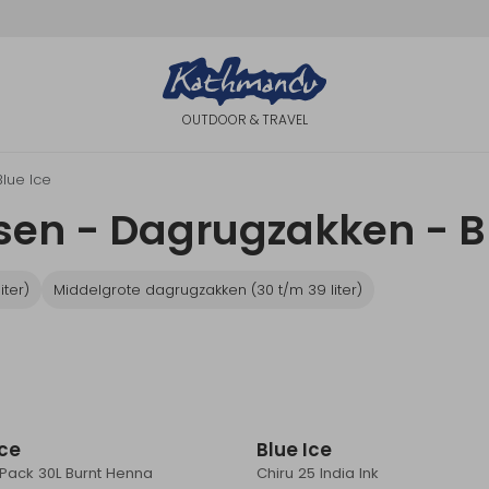
OUTDOOR & TRAVEL
Blue Ice
en - Dagrugzakken - Bl
ter)
Middelgrote dagrugzakken (30 t/m 39 liter)
Ice
Blue Ice
Pack 30L Burnt Henna
Chiru 25 India Ink