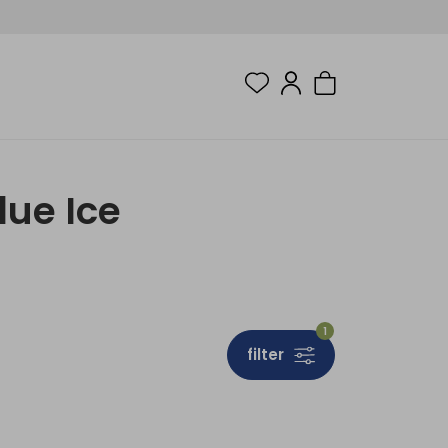
ue Ice
1
filter
Sale