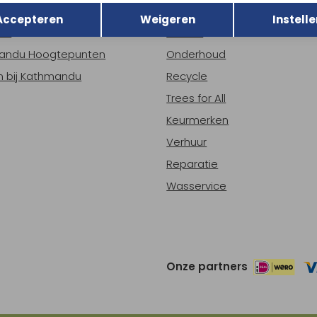
r Kathmandu
Duurzaamheid
Opslaan
Accepteren
Weigeren
Instelle
ns
Nieuws
andu Hoogtepunten
Onderhoud
 bij Kathmandu
Recycle
Trees for All
Keurmerken
Verhuur
Reparatie
Wasservice
Onze partners