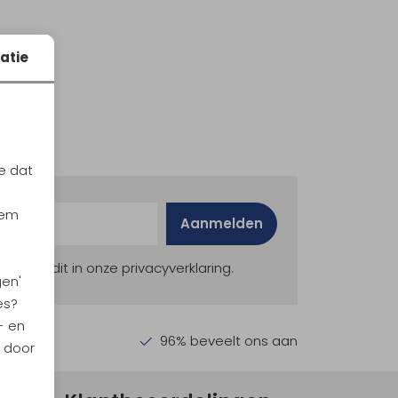
atie
e dat
iem
Aanmelden
ekijk dit in onze privacyverklaring.
gen'
es?
- en
en €30,-
96% beveelt ons aan
n door