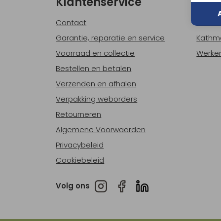
Klantenservice
Ove
Contact
Over o
Garantie, reparatie en service
Kathm
Voorraad en collectie
Werken
Bestellen en betalen
Verzenden en afhalen
Verpakking weborders
Retourneren
Algemene Voorwaarden
Privacybeleid
Cookiebeleid
Volg ons