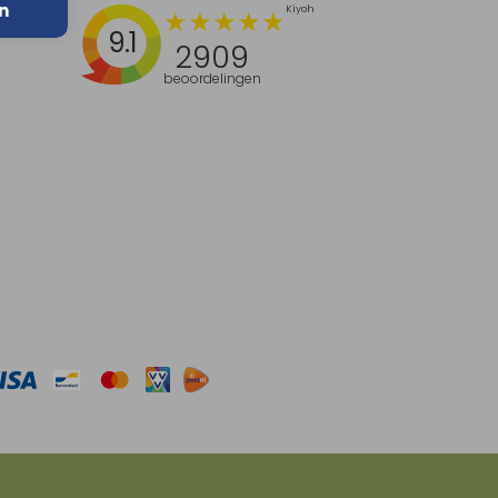
n
9.1
2909
beoordelingen