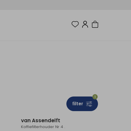
1
filter
van Assendelft
Koffiefilterhouder Nr 4 .