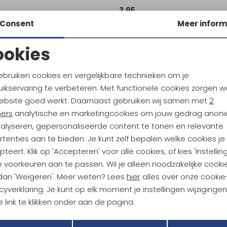
3,95
Consent
Meer inform
ookies
Noodzakelijke cookies
Personalisatie cookies
ebruiken cookies en vergelijkbare technieken om je
ikservaring te verbeteren. Met functionele cookies zorgen w
Analytische cookies
Marketing cookies
ebsite goed werkt. Daarnaast gebruiken wij samen met
2
ndu Hoogtepunten
ners
analytische en marketingcookies om jouw gedrag anon
tdoorgear! Als bonus ontvang
nalyseren, gepersonaliseerde content te tonen en relevante
uwe collecties!
Hoe we met je data omgaan? B
tenties aan te bieden. Je kunt zelf bepalen welke cookies je
teert. Klik op 'Accepteren' voor alle cookies, of kies 'Instellin
 voorkeuren aan te passen. Wil je alleen noodzakelijke cooki
h sparen voor korting
Gratis verzending bov
 dan 'Weigeren'. Meer weten? Lees
hier
alles over onze cookie
cyverklaring. Je kunt op elk moment je instellingen wijziginge
 link te klikken onder aan de pagina.
r Kathmandu
Duurzaamheid
Terug
Opslaan