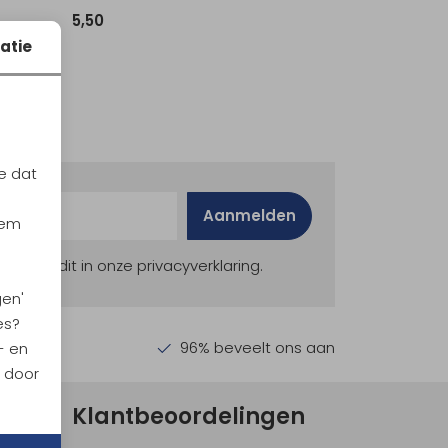
5,50
atie
e dat
Aanmelden
iem
ekijk dit in onze privacyverklaring.
gen'
es?
en €30,-
96% beveelt ons aan
- en
n door
Klantbeoordelingen