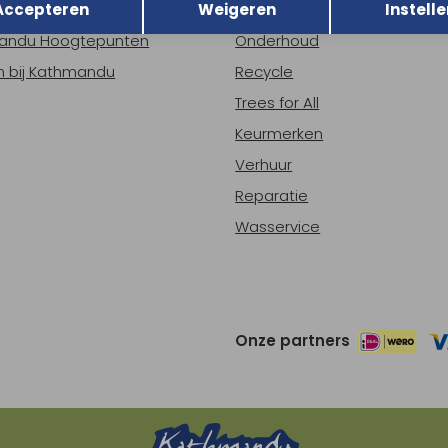
Accepteren
Weigeren
Instelle
ns
Nieuws
andu Hoogtepunten
Onderhoud
 bij Kathmandu
Recycle
Trees for All
Keurmerken
Verhuur
Reparatie
Wasservice
Onze partners