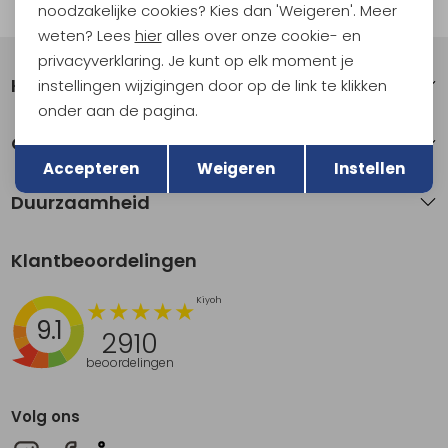
Automatisch sparen voor korting
noodzakelijke cookies? Kies dan 'Weigeren'. Meer
weten? Lees
hier
alles over onze cookie- en
privacyverklaring. Je kunt op elk moment je
Klantenservice
instellingen wijzigingen door op de link te klikken
onder aan de pagina.
Terug
Over Kathmandu
Opslaan
Accepteren
Weigeren
Instellen
Duurzaamheid
Klantbeoordelingen
9.1
2910
beoordelingen
Volg ons