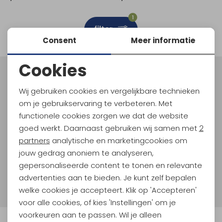
Schoenonderhoud
Bagagezakken en Tonnen
Wandelstokken en Gamaschen
Kampeermeubels
Pof, Pofzakken en Training
Wandelschoenen Heren
Skibroeken
Expeditie accessoires
Expeditie jassen
Fietsbroeken
Expeditie accessoires
1
filter
Rugzak accessoires
Cadeaus en Diensten
Wassen
Klimtouw en Bandsling
Sokken
Fietsbroeken
Expeditie broeken
Consent
Meer informatie
Ijsklimmen en Stijgijzers
Drinksysteem
Expeditie broeken
Cookies
Noodzakelijke cookies
Sneeuwwandelen
Wandelstokken en Gamaschen
Meld je aan voor Kathmandu
Hoogtepunten
Wij gebruiken cookies en vergelijkbare technieken
Personalisatie cookies
Zonnebrillen
om je gebruikservaring te verbeteren. Met
En spaar voor 5% korting op je nieuwe outdoorgear!
Als bonus ontvang je e-mails met leuke acties, events
functionele cookies zorgen we dat de website
Analytische cookies
en nieuwe collecties!
goed werkt. Daarnaast gebruiken wij samen met
2
Marketing cookies
partners
analytische en marketingcookies om
Aanmelden
jouw gedrag anoniem te analyseren,
gepersonaliseerde content te tonen en relevante
Hoe we met je data omgaan? Bekijk dit in onze
advertenties aan te bieden. Je kunt zelf bepalen
privacyverklaring.
welke cookies je accepteert. Klik op 'Accepteren'
voor alle cookies, of kies 'Instellingen' om je
voorkeuren aan te passen. Wil je alleen