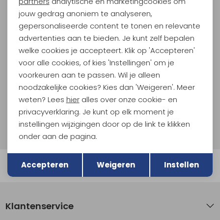
partners
analytische en marketingcookies om
jouw gedrag anoniem te analyseren,
Meld je aan voor Kathmandu
gepersonaliseerde content te tonen en relevante
Hoogtepunten
advertenties aan te bieden. Je kunt zelf bepalen
En spaar voor 5% korting op je nieuwe outdoorgear!
welke cookies je accepteert. Klik op 'Accepteren'
Als bonus ontvang je e-mails met leuke acties, events
voor alle cookies, of kies 'Instellingen' om je
en nieuwe collecties!
voorkeuren aan te passen. Wil je alleen
noodzakelijke cookies? Kies dan 'Weigeren'. Meer
Aanmelden
weten? Lees
hier
alles over onze cookie- en
privacyverklaring. Je kunt op elk moment je
Hoe we met je data omgaan? Bekijk dit in onze
instellingen wijzigingen door op de link te klikken
privacyverklaring.
onder aan de pagina.
Terug
Opslaan
Accepteren
Weigeren
Instellen
Automatisch sparen voor korting
Klantenservice